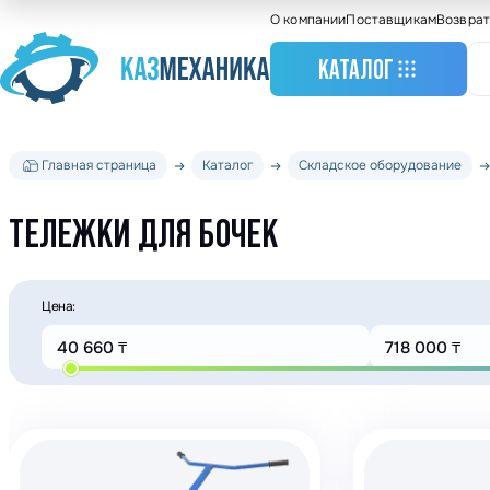
О компании
Поставщикам
Возврат
КАТАЛОГ
Главная страница
Каталог
Складское оборудование
Станочное оборудо
Грузоподъемное
ТЕЛЕЖКИ ДЛЯ БОЧЕК
оборудование
Складское оборудо
Крановое оборудов
Цена:
Весовое оборудова
Строительное обор
Подшипники
Такелажное оборуд