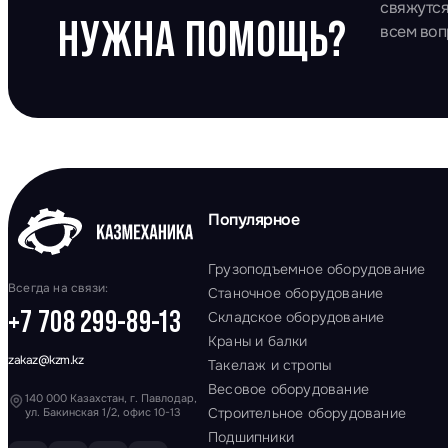
свяжутся
НУЖНА ПОМОЩЬ?
всем во
Популярное
Грузоподъемное оборудование
Всегда на связи:
Станочное оборудование
+7 708 299-89-13
Складское оборудование
Краны и балки
zakaz@kzm.kz
Такелаж и стропы
Весовое оборудование
140 000 Казахстан, г. Павлодар,
Строительное оборудование
ул. Бакинская 1/2, офис 10-13
Подшипники