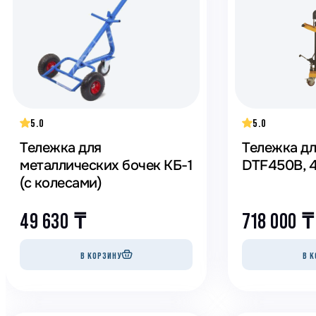
Генераторы
Компрессоры
Климатическое обо
Производственная 
Гидравлическое об
5.0
5.0
Сварочное оборудо
Тележка для
Тележка дл
Дробильное оборуд
металлических бочек КБ-1
DTF450B, 4
(с колесами)
49 630
₸
718 000
₸
В КОРЗИНУ
В К