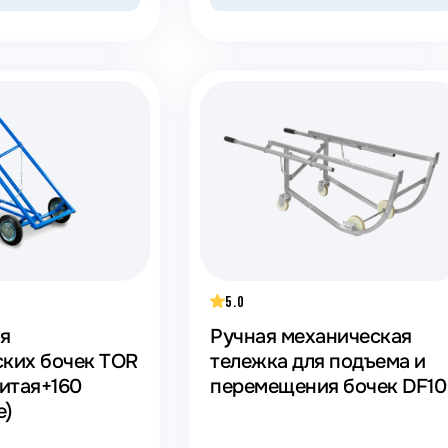
5.0
ля
Ручная механическая
ских бочек TOR
тележка для подъема и
литая+160
перемещения бочек DF10
е)