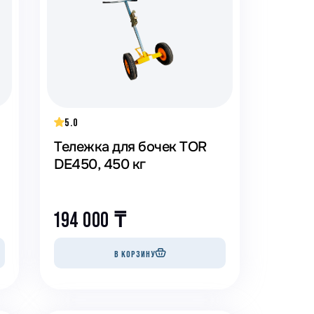
анки распиловочные
ружкоотсосы
ловысечные станки
ифовальные станки
говочные станки
5.0
Тележка для бочек TOR
DE450, 450 кг
194 000
₸
В КОРЗИНУ