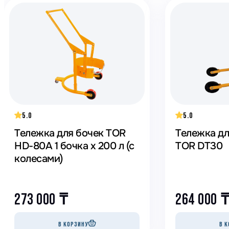
5.0
5.0
Тележка для бочек TOR
Тележка дл
HD-80A 1 бочка х 200 л (с
TOR DT30
колесами)
273 000
₸
264 000
В КОРЗИНУ
В К