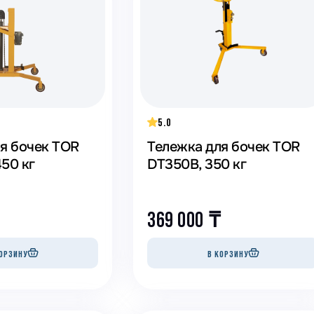
Станки лобзиковые
Затирочные машины
Ст
Строгальные станки
Резчики швов
Ст
рудование
Труборезы
Тачки строительные
Уг
мебель
Фуговальные станки
Фрезеровальные машины
Шл
орудование
Вальцовочные станки
Зи
5.0
вание
я бочек TOR
Тележка для бочек TOR
ование
50 кг
DT350B, 350 кг
369 000
₸
ОРЗИНУ
В КОРЗИНУ