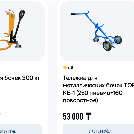
5.0
я бочек 300 кг
Тележка для
металлических бочек TO
КБ-1 (250 пневмо+160
поворотное)
₸
53 000
₸
ОРЗИНУ
В КОРЗИНУ