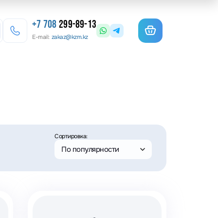
+7 708
299-89-13
E-mail:
zakaz@kzm.kz
езерные станки
льотины
матурогибы
Сортировка:
анки для гибки арматуры
По популярности
олы координатные поворотные
льцеосадочные станки
точные станки
анки камнерезные