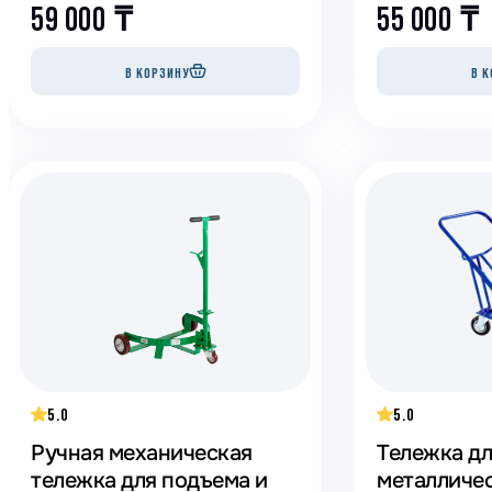
59 000
₸
55 000
₸
В КОРЗИНУ
В К
5.0
5.0
Ручная механическая
Тележка д
тележка для подъема и
металличе