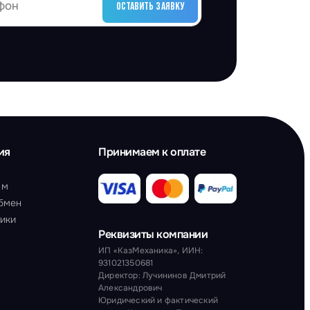
ОСТАВИТЬ ЗАЯВКУ
ия
Принимаем к оплате
ам
обмен
тики
Реквизиты компании
ИП «КазМеханика», ИИН:
931021350681
Директор: Лучининов Дмитрий
Александрович
Юридический и фактический