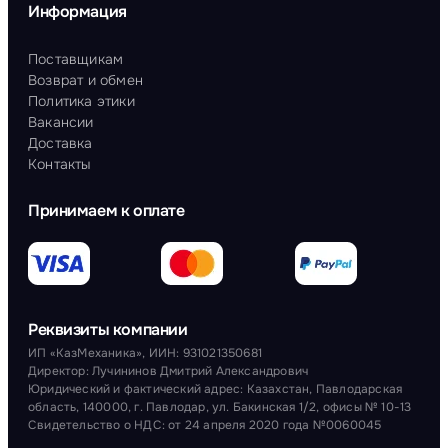
Информация
Поставщикам
Возврат и обмен
Политика этики
Вакансии
Доставка
Контакты
Принимаем к оплате
Реквизиты компании
ИП «КазМеханика», ИИН: 931021350681
Директор: Лучининов Дмитрий Александрович
Юридический и фактический адрес: Казахстан, Павлодарская
область, 140000, г. Павлодар, ул. Бакинская 1/2, офисы № 10-13
Свидетельство о НДС: от 24 апреля 2020 года №0060045