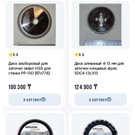
5.0
5.0
Диск эльборовый для
Диск алмазный 4-13 мм для
заточки сверл HSS для
заточки концевых фрез
станка PP-13D (67х77.6)
SDC4-13LX13
100 300
₸
124 900
₸
В КОРЗИНУ
В КОРЗИНУ