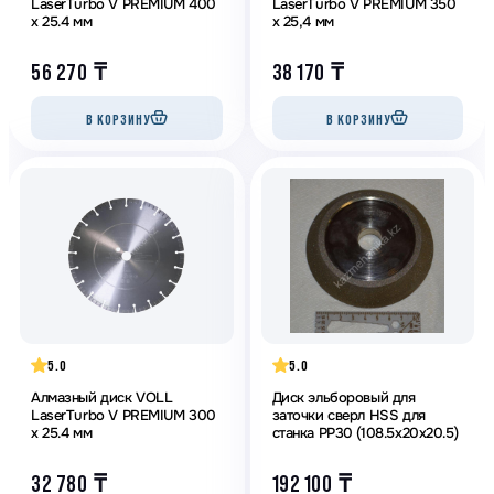
LaserTurbo V PREMIUM 400
LaserTurbo V PREMIUM 350
х 25.4 мм
х 25,4 мм
56 270
₸
38 170
₸
В КОРЗИНУ
В КОРЗИНУ
5.0
5.0
Алмазный диск VOLL
Диск эльборовый для
LaserTurbo V PREMIUM 300
заточки сверл НSS для
х 25.4 мм
станка PP30 (108.5x20x20.5)
32 780
₸
192 100
₸