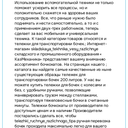
Использование вспомогательной техники не только
поможет ускорить все процессы, но и
положительно скажется на здоровье ваших
сотрудников. Все, что раньше нужно было
поднимать и нести самостоятельно, а то и с
применением двух-трех работников, теперь
сделает за вас мобильная и универсальная
техника. К такой категории товаров относятся и
тележки для транспортировки бочек.; Интернет-
магазин skladskaya_tekhnika_vesy_razlichnye
складского и промышленного оборудования «
КазМеханика» представляет вашему вниманию
ассортимент бочкокатов. На страницах нашего ;
каталога вы найдете самые качественные из ныне
существующих образцы тележек для
транспортировки бочек 200 литров. У нас вы
можете купить тележки для бочек с колесами и
без, с удобными ручками, позволяющие
маневрировать грузом между стеллажами,
транспортируя тяжеловесные бочки в считанные
минуты. Тележки бочкокаты от производителя по
доступным ценам и в наличии Производители
постарались сделать все, чтобы
telezhki_ruchnye_razlichnogo_tipa ручная перевозка
бочек проходила максимально легко для вашего