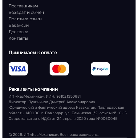
Поставщикам
Возврат и обмен
Политика этики
Вакансии
Доставка
Контакты
Принимаем к оплате
Реквизиты компании
ИП «КазМеханика», ИИН: 931021350681
Директор: Лучининов Дмитрий Александрович
Юридический и фактический адрес: Казахстан, Павлодарская
область, 140000, г. Павлодар, ул. Бакинская 1/2, офисы № 10-13
Свидетельство о НДС: от 24 апреля 2020 года №0060045
© 2026. ИП «КазМеханика». Все права защищены.