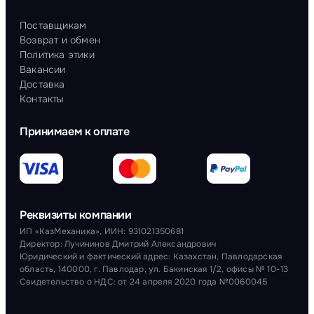
Поставщикам
Возврат и обмен
Политика этики
Вакансии
Доставка
Контакты
Принимаем к оплате
Реквизиты компании
ИП «КазМеханика», ИИН: 931021350681
Директор: Лучининов Дмитрий Александрович
Юридический и фактический адрес: Казахстан, Павлодарская
область, 140000, г. Павлодар, ул. Бакинская 1/2, офисы № 10-13
Свидетельство о НДС: от 24 апреля 2020 года №0060045