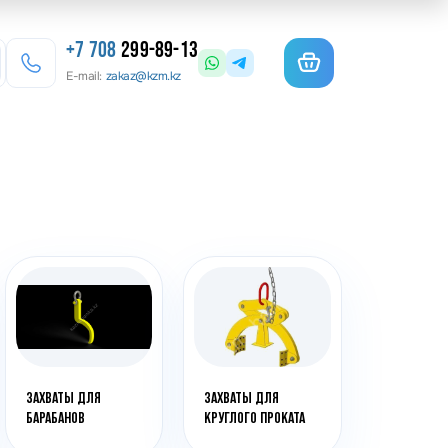
+7 708
299-89-13
E-mail:
zakaz@kzm.kz
езерные станки
льотины
матурогибы
анки для гибки арматуры
олы координатные поворотные
льцеосадочные станки
точные станки
ЗАХВАТЫ ДЛЯ
ЗАХВАТЫ ДЛЯ
БАРАБАНОВ
КРУГЛОГО ПРОКАТА
анки камнерезные