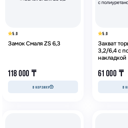
5.0
5.0
Замок Смаля ZS 6,3
Захват тор
3,2/6,4 с 
накладкой
118 000
₸
61 000
₸
В КОРЗИНУ
В К