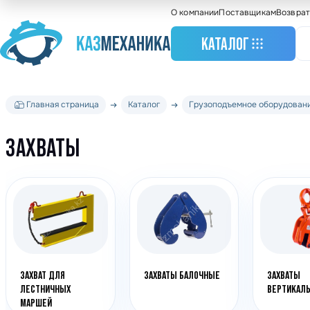
О компании
Поставщикам
Возврат
КАТАЛОГ
Главная страница
Каталог
Грузоподъемное оборудован
Станочное оборудо
Грузоподъемное
ЗАХВАТЫ
оборудование
Складское оборудо
Крановое оборудов
Весовое оборудова
Строительное обор
Подшипники
ЗАХВАТ ДЛЯ
ЗАХВАТЫ БАЛОЧНЫЕ
ЗАХВАТЫ
Такелажное оборуд
ЛЕСТНИЧНЫХ
ВЕРТИКАЛ
МАРШЕЙ