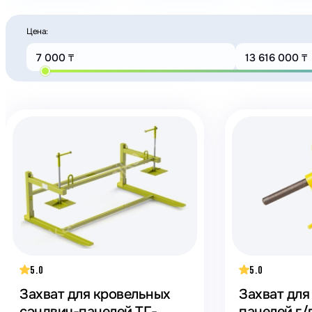
Цена:
5.0
5.0
Захват для кровельных
Захват для
сэндвич-панелей ТГ-
панелей г/п