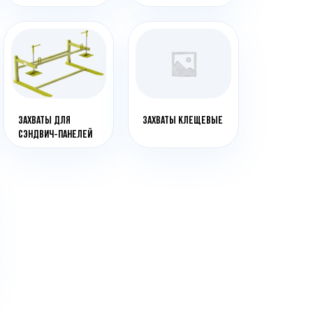
анки распиловочные
ружкоотсосы
ловысечные станки
ифовальные станки
говочные станки
ЗАХВАТЫ ДЛЯ
ЗАХВАТЫ КЛЕЩЕВЫЕ
СЭНДВИЧ-ПАНЕЛЕЙ