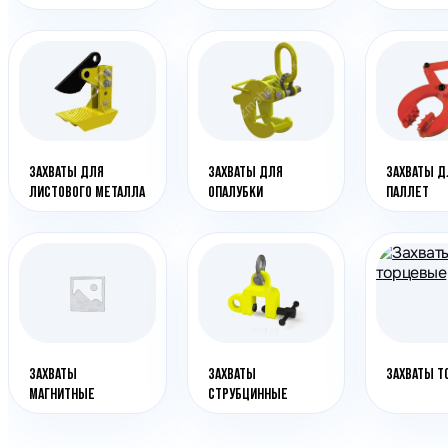
Генераторы
Компрессоры
Климатическое обо
Производственная 
Гидравлическое об
ЗАХВАТЫ ДЛЯ
ЗАХВАТЫ ДЛЯ
ЗАХВАТЫ Д
Сварочное оборудо
ЛИСТОВОГО МЕТАЛЛА
ОПАЛУБКИ
ПАЛЛЕТ
Дробильное оборуд
ЗАХВАТЫ
ЗАХВАТЫ
ЗАХВАТЫ 
МАГНИТНЫЕ
СТРУБЦИННЫЕ