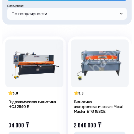
Сортировка:
По популярности
5.0
5.0
Гидравлическая гильотина
Гильотина
HCJ 2540 E
электромеханическая Metal
Master ETG 1530E
34 000
₸
2 640 000
₸