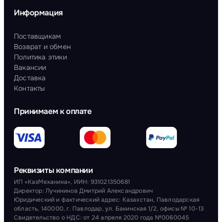
Информация
Поставщикам
Возврат и обмен
Политика этики
Вакансии
Доставка
Контакты
Принимаем к оплате
Реквизиты компании
ИП «КазМеханика», ИИН: 931021350681
Директор: Лучининов Дмитрий Александрович
Юридический и фактический адрес: Казахстан, Павлодарская
область, 140000, г. Павлодар, ул. Бакинская 1/2, офисы № 10-13
Свидетельство о НДС: от 24 апреля 2020 года №0060045