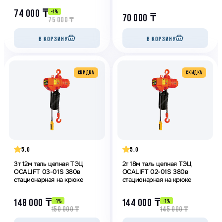
74 000
₸
-1%
70 000
₸
75 000
₸
В КОРЗИНУ
В КОРЗИНУ
CКИДКА
CКИДКА
5.0
5.0
3т 12м таль цепная ТЭЦ
2т 18м таль цепная ТЭЦ
OCALIFT 03-01S 380в
OCALIFT 02-01S 380в
стационарная на крюке
стационарная на крюке
148 000
₸
144 000
₸
-1%
-1%
150 000
₸
145 000
₸