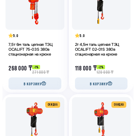
5.0
5.0
7,5т 6м таль цепная ТЭЦ
2т 4,5м таль цепная ТЭЦ
OCALIFT 75-03S 380в
OCALIFT 02-01S 380в
стационарная на крюке
стационарная на крюке
268 000
₸
118 000
₸
-1%
-2%
271 000
₸
120 000
₸
В КОРЗИНУ
В КОРЗИНУ
CКИДКА
CКИДКА