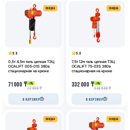
CКИДКА
CКИДКА
5.0
5.0
0,5т 4,5м таль цепная ТЭЦ
7,5т 12м таль цепная ТЭЦ
OCALIFT 005-01S 380в
OCALIFT 75-03S 380в
стационарная на крюке
стационарная на крюке
71 000
₸
332 000
₸
-1%
-1%
72 000
₸
336 000
₸
В КОРЗИНУ
В КОРЗИНУ
CКИДКА
CКИДКА