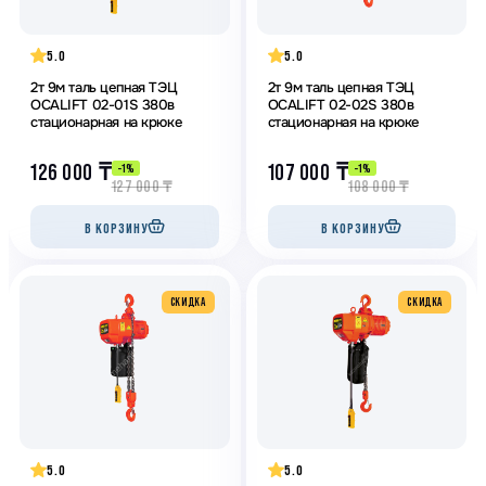
5.0
5.0
2т 9м таль цепная ТЭЦ
2т 9м таль цепная ТЭЦ
OCALIFT 02-01S 380в
OCALIFT 02-02S 380в
стационарная на крюке
стационарная на крюке
126 000
₸
107 000
₸
-1%
-1%
127 000
₸
108 000
₸
В КОРЗИНУ
В КОРЗИНУ
CКИДКА
CКИДКА
5.0
5.0