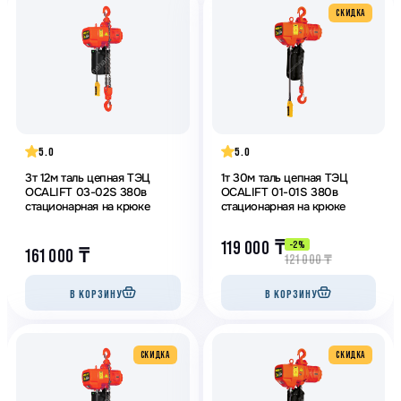
CКИДКА
5.0
5.0
3т 12м таль цепная ТЭЦ
1т 30м таль цепная ТЭЦ
OCALIFT 03-02S 380в
OCALIFT 01-01S 380в
стационарная на крюке
стационарная на крюке
119 000
₸
-2%
161 000
₸
121 000
₸
В КОРЗИНУ
В КОРЗИНУ
CКИДКА
CКИДКА