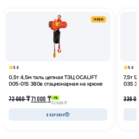
СКИДКА
5.0
5.0
0,5т 4,5м таль цепная ТЭЦ OCALIFT
7,5т 
005-01S 380в стационарная на крюке
03S 3
72 000
₸
71 000
₸
336 0
-1%
72 000
₸
В КОРЗИНУ