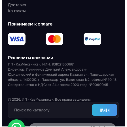
Доставка
Контакты
Принимаем к оплате
Реквизиты компании
ИП «КазМеханика», ИИН: 931021350681
Директор: Лучининов Дмитрий Александрович
Юридический и фактический адрес: Казахстан, Павлодарская
область, 140000, г. Павлодар, ул. Бакинская 1/2, офисы № 10-13
Свидетельство о НДС: от 24 апреля 2020 года №0060045
© 2026. ИП «КазМеханика». Все права защищены.
НАЙТИ