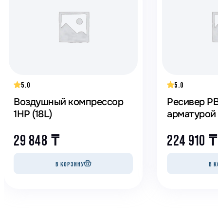
Генераторы
Компрессоры
Климатическое обо
Производственная 
Гидравлическое об
5.0
5.0
Сварочное оборудо
Воздушный компрессор
Ресивер РВ
Дробильное оборуд
1HP (18L)
арматурой
29 848
₸
224 910
₸
В КОРЗИНУ
В К