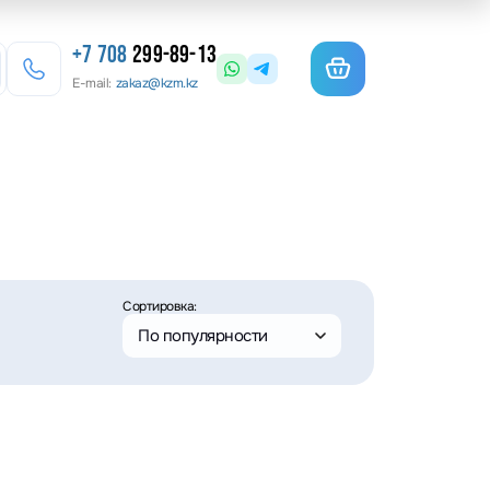
+7 708
299-89-13
E-mail:
zakaz@kzm.kz
езерные станки
льотины
матурогибы
Сортировка:
анки для гибки арматуры
По популярности
олы координатные поворотные
льцеосадочные станки
точные станки
анки камнерезные