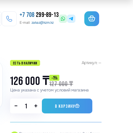
+7 708
299-89-13
E-mail:
zakaz@kzm.kz
езерные станки
Артикул: —
ЕСТЬ В НАЛИЧИИ
льотины
матурогибы
126 000
₸
-1%
127 000
₸
анки для гибки арматуры
Цена указана с учетом условий магазина
олы координатные поворотные
−
+
В КОРЗИНУ
льцеосадочные станки
точные станки
анки камнерезные