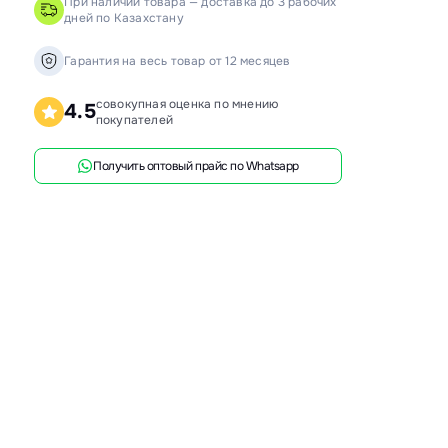
При наличии товара — доставка до 3 рабочих
дней по Казахстану
анки распиловочные
ружкоотсосы
Гарантия на весь товар от 12 месяцев
ловысечные станки
совокупная оценка по мнению
4.5
покупателей
ифовальные станки
говочные станки
Получить оптовый прайс по Whatsapp