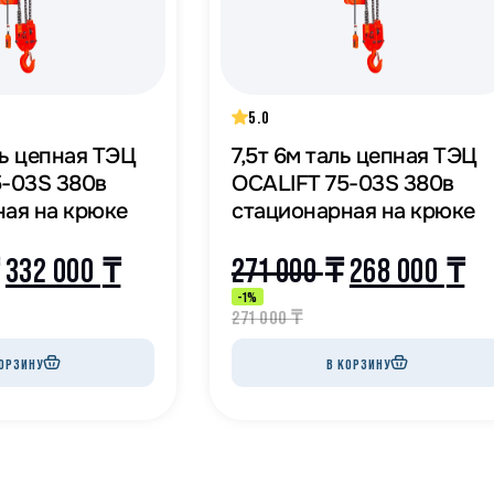
5.0
ль цепная ТЭЦ
7,5т 6м таль цепная ТЭЦ
5-03S 380в
OCALIFT 75-03S 380в
ная на крюке
стационарная на крюке
332 000
₸
271 000
₸
268 000
₸
-1%
271 000
₸
ОРЗИНУ
В КОРЗИНУ