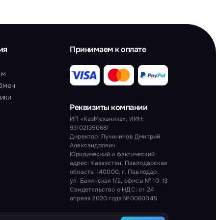
ия
Принимаем к оплате
ам
обмен
тики
Реквизиты компании
ИП «КазМеханика», ИИН:
931021350681
Директор: Лучининов Дмитрий
Александрович
Юридический и фактический
адрес: Казахстан, Павлодарская
область, 140000, г. Павлодар,
ул. Бакинская 1/2, офисы № 10-13
Свидетельство о НДС: от 24
апреля 2020 года №0060045