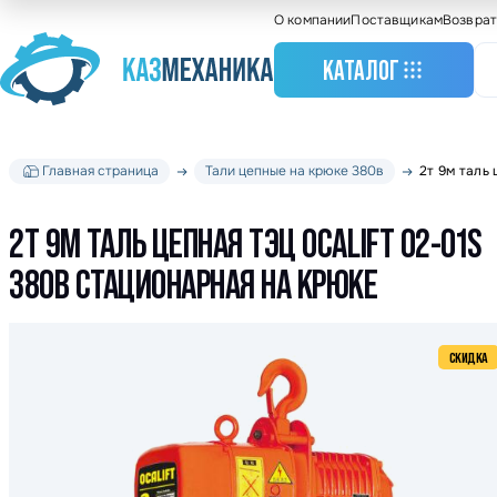
О компании
Поставщикам
Возврат
КАТАЛОГ
Главная страница
Тали цепные на крюке 380в
2т 9м таль
Станочное оборудо
Грузоподъемное
оборудование
2Т 9М ТАЛЬ ЦЕПНАЯ ТЭЦ OCALIFT 02-01S
Складское оборудо
380В СТАЦИОНАРНАЯ НА КРЮКЕ
Крановое оборудов
Весовое оборудова
СКИДКА
Строительное обор
Подшипники
Такелажное оборуд