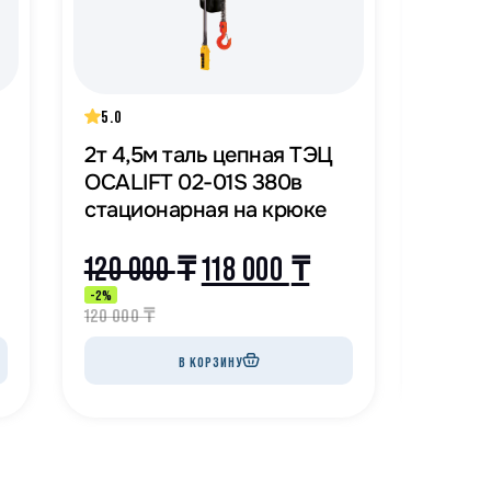
5.0
5.0
2т 4,5м таль цепная ТЭЦ
2т 9м
OCALIFT 02-01S 380в
OCALI
стационарная на крюке
стаци
120 000
₸
118 000
₸
108 
-2%
-1%
120 000
₸
108 000
В КОРЗИНУ