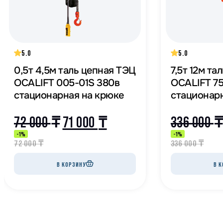
5.0
5.0
0,5т 4,5м таль цепная ТЭЦ
7,5т 12м та
OCALIFT 005-01S 380в
OCALIFT 7
стационарная на крюке
стационар
72 000
₸
71 000
₸
336 000
₸
-1%
-1%
72 000
₸
336 000
₸
В КОРЗИНУ
В К