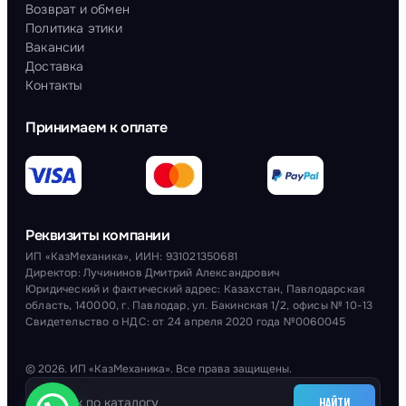
Возврат и обмен
Политика этики
Вакансии
Доставка
Контакты
Принимаем к оплате
Реквизиты компании
ИП «КазМеханика», ИИН: 931021350681
Директор: Лучининов Дмитрий Александрович
Юридический и фактический адрес: Казахстан, Павлодарская
область, 140000, г. Павлодар, ул. Бакинская 1/2, офисы № 10-13
Свидетельство о НДС: от 24 апреля 2020 года №0060045
© 2026. ИП «КазМеханика». Все права защищены.
НАЙТИ