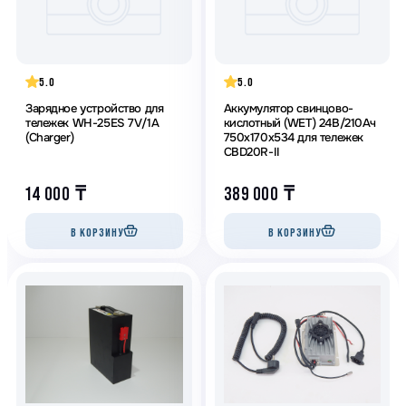
5.0
5.0
Зарядное устройство для
Аккумулятор свинцово-
тележек WH-25ES 7V/1A
кислотный (WET) 24В/210Ач
(Charger)
750х170х534 для тележек
CBD20R-II
14 000
₸
389 000
₸
В КОРЗИНУ
В КОРЗИНУ