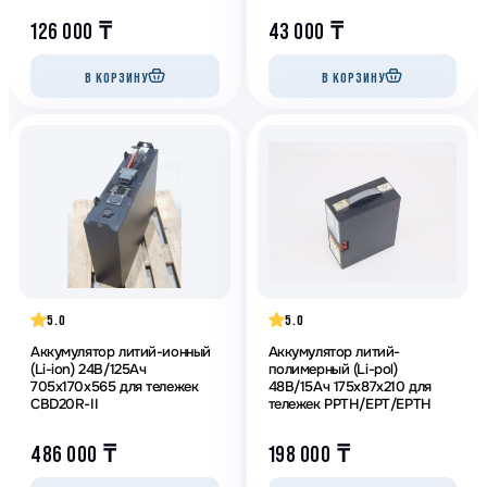
126 000
₸
43 000
₸
В КОРЗИНУ
В КОРЗИНУ
5.0
5.0
Аккумулятор литий-ионный
Аккумулятор литий-
(Li-ion) 24В/125Ач
полимерный (Li-pol)
705х170х565 для тележек
48В/15Ач 175х87х210 для
CBD20R-II
тележек PPTH/EPT/EPTH
486 000
₸
198 000
₸