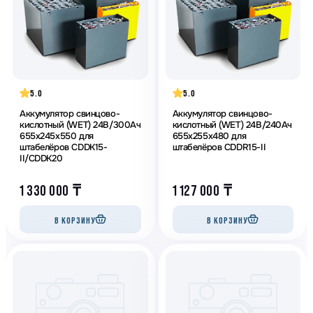
5.0
5.0
Аккумулятор свинцово-
Аккумулятор свинцово-
кислотный (WET) 24В/300Ач
кислотный (WET) 24В/240Ач
655х245х550 для
655х255х480 для
штабелёров CDDK15-
штабелёров CDDR15-II
II/CDDK20
1 330 000
₸
1 127 000
₸
В КОРЗИНУ
В КОРЗИНУ