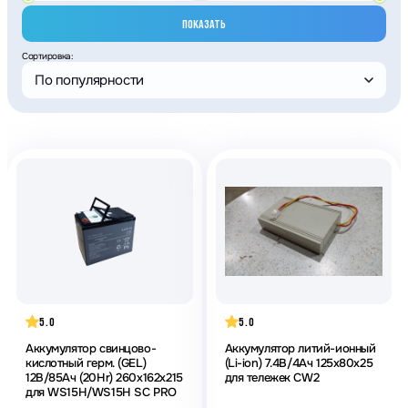
ПОКАЗАТЬ
Сортировка:
По популярности
5.0
5.0
Аккумулятор свинцово-
Аккумулятор литий-ионный
кислотный герм. (GEL)
(Li-ion) 7.4В/4Ач 125х80х25
12В/85Ач (20Hr) 260х162х215
для тележек CW2
для WS15H/WS15H SC PRO