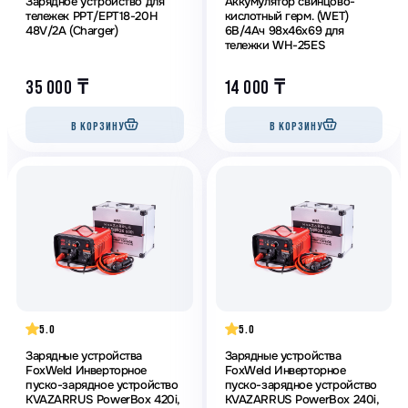
Зарядное устройство для
Аккумулятор свинцово-
тележек PPT/EPT18-20H
кислотный герм. (WET)
48V/2A (Charger)
6В/4Ач 98х46х69 для
тележки WH-25ES
35 000
₸
14 000
₸
В КОРЗИНУ
В КОРЗИНУ
5.0
5.0
Зарядные устройства
Зарядные устройства
FoxWeld Инверторное
FoxWeld Инверторное
пуско-зарядное устройство
пуско-зарядное устройство
KVAZARRUS PowerBox 420i,
KVAZARRUS PowerBox 240i,