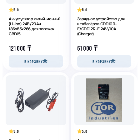
5.0
5.0
Аккумулятор литий-ионный
Зарядное устройство для
(Li-ion) 24В/20Ач
штабелёров CDD10R-
186х85х266 для тележек
E/CDD12R-E 24V/10A
CBD15
(Charger)
121 000
₸
61 000
₸
В КОРЗИНУ
В КОРЗИНУ
5.0
5.0