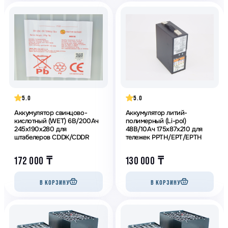
5.0
5.0
Аккумулятор свинцово-
Аккумулятор литий-
кислотный (WET) 6В/200Ач
полимерный (Li-pol)
245х190х280 для
48В/10Ач 175х87х210 для
штaбeлеров CDDK/CDDR
тележек PPTH/EPT/EPTH
172 000
₸
130 000
₸
В КОРЗИНУ
В КОРЗИНУ