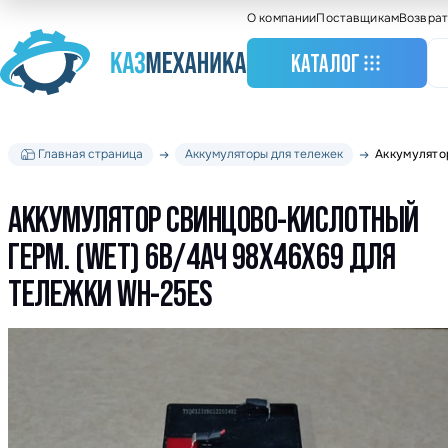
О компании
Поставщикам
Возврат
КАТАЛОГ
Главная страница
Аккумуляторы для тележек
Аккумулято
Станочное оборудо
Грузоподъемное
оборудование
АККУМУЛЯТОР СВИНЦОВО-КИСЛОТНЫЙ
Складское оборудо
ГЕРМ. (WET) 6В/4АЧ 98Х46Х69 ДЛЯ
Крановое оборудов
ТЕЛЕЖКИ WH-25ES
Весовое оборудова
Строительное обор
Подшипники
Такелажное оборуд