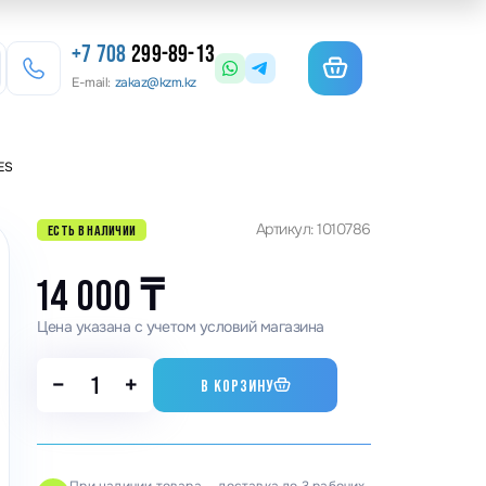
+7 708
299-89-13
E-mail:
zakaz@kzm.kz
ES
езерные станки
Артикул: 1010786
ЕСТЬ В НАЛИЧИИ
льотины
матурогибы
14 000
₸
анки для гибки арматуры
Цена указана с учетом условий магазина
олы координатные поворотные
−
+
В КОРЗИНУ
льцеосадочные станки
точные станки
анки камнерезные