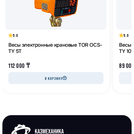
5.0
5.0
Весы электронные крановые TOR OCS-
Весы 
TY 5T
TY 10
112 000
₸
89 00
В КОРЗИНУ