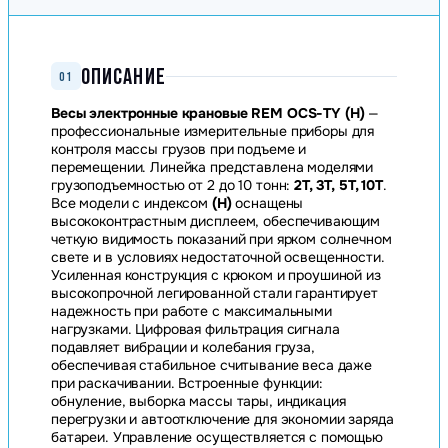
ОПИСАНИЕ
01
Весы электронные крановые REM OCS-TY (H)
—
профессиональные измерительные приборы для
контроля массы грузов при подъеме и
перемещении. Линейка представлена моделями
грузоподъемностью от 2 до 10 тонн:
2T, 3T, 5T, 10T
.
Все модели с индексом
(H)
оснащены
высококонтрастным дисплеем, обеспечивающим
четкую видимость показаний при ярком солнечном
свете и в условиях недостаточной освещенности.
Усиленная конструкция с крюком и проушиной из
высокопрочной легированной стали гарантирует
надежность при работе с максимальными
нагрузками. Цифровая фильтрация сигнала
подавляет вибрации и колебания груза,
обеспечивая стабильное считывание веса даже
при раскачивании. Встроенные функции:
обнуление, выборка массы тары, индикация
перегрузки и автоотключение для экономии заряда
батареи. Управление осуществляется с помощью