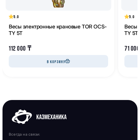
5.0
5.0
Весы электронные крановые TOR OCS-
Весы 
TY 5T
TY 5T
112 000
₸
71 00
В КОРЗИНУ
Всегда на связи: