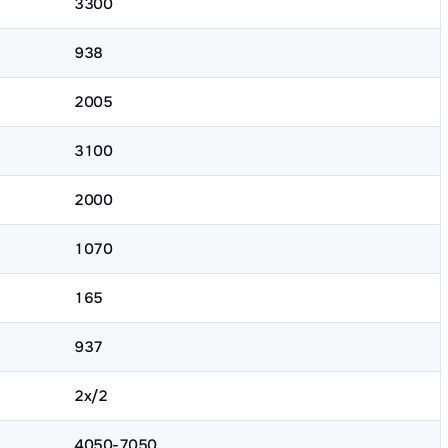
3300
938
2005
3100
2000
1070
165
937
2х/2
4050-7050