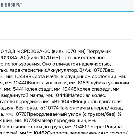
 И ВОЗВРАТ
,0 т 3,3 м CPD20SA-20 (вилы 1070 мм) Погрузчик
CPD20SA-20 (вилы 1070 мм) – это качественное
о использования. Оно отличается надежностью,
ю. Характеристики:Аккумулятор, В/Ач: 10767Вес:
ны, мм: 10438Высота мачты в опущенном состоянии, мм:
, мм: 10440Высота упаковки, мм: 6163Глубина упаковки,
, мм: 5441Колея сзади, мм: 10445Колея спереди, мм:
а выдвинутой мачты, мм: 10448Материал колес:
ателя передвижения, кВт: 10451Мощность двигателя
адняя, без груза, кг: 10774Наклон мачты вперед/назад,
а, мм: 10776Преодолеваемый уклон (с грузом/без), %:
х шин, мм: 10778Размер передних шин, мм:
Расстояние от оси до груза, мм: 10461Резерв: Родина
з груза), мм/с: 10462Скорость передвижения (с грузом/