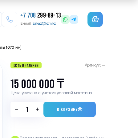
+7 708
299-89-13
E-mail:
zakaz@kzm.kz
лы 1070 мм)
езерные станки
Артикул: —
ЕСТЬ В НАЛИЧИИ
льотины
матурогибы
15 000 000
₸
анки для гибки арматуры
Цена указана с учетом условий магазина
олы координатные поворотные
−
+
В КОРЗИНУ
льцеосадочные станки
точные станки
анки камнерезные