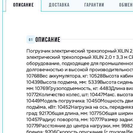
ОПИСАНИЕ
ДОСТАВКА
ГАРАНТИИ
ОБМЕН
ОПИСАНИЕ
01
Погрузчик электрический трехопорный XILIN 2
электрический трехопорный XILIN 2,0 т 3,3 м 
оборудование, подходящее для промышленног
долговечностью и высокой производительность
10768Вес аккумулятора, кг: 10528Высота каби
10439Высота подъема, мм: 5339Высота сиденья
мм: 10769Грузоподъемность, кг: 4483Длина вил
10772Количество колес, шт: 10447Макс. высот
10449Модель погрузчика: 10450Мощность двиг
подъёма, кВт: 10452Нагрузка на ось, передняяз
град: 9217Общая длина, мм: 10775Общая ширин
10457Радиус поворота, мм: 10777Размер задни
10779Расстояние до центра нагрузки, мм: 9982
бренда: 9206Скорость опускания (с грузом/бе