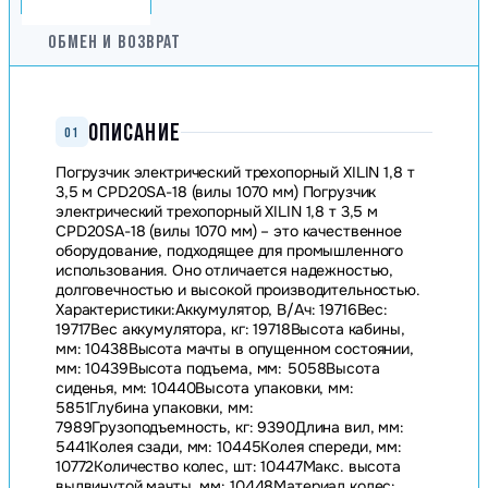
ОБМЕН И ВОЗВРАТ
ОПИСАНИЕ
01
Погрузчик электрический трехопорный XILIN 1,8 т
3,5 м CPD20SA-18 (вилы 1070 мм) Погрузчик
электрический трехопорный XILIN 1,8 т 3,5 м
CPD20SA-18 (вилы 1070 мм) – это качественное
оборудование, подходящее для промышленного
использования. Оно отличается надежностью,
долговечностью и высокой производительностью.
Характеристики:Аккумулятор, В/Ач: 19716Вес:
19717Вес аккумулятора, кг: 19718Высота кабины,
мм: 10438Высота мачты в опущенном состоянии,
мм: 10439Высота подъема, мм: 5058Высота
сиденья, мм: 10440Высота упаковки, мм:
5851Глубина упаковки, мм:
7989Грузоподъемность, кг: 9390Длина вил, мм:
5441Колея сзади, мм: 10445Колея спереди, мм:
10772Количество колес, шт: 10447Макс. высота
выдвинутой мачты, мм: 10448Материал колес: