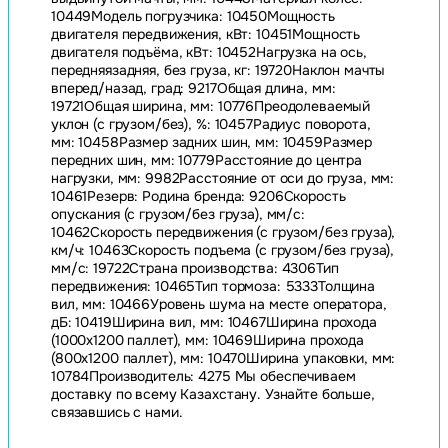
10449Модель погрузчика: 10450Мощность
двигателя передвижения, кВт: 10451Мощность
двигателя подъёма, кВт: 10452Нагрузка на ось,
передняязадняя, без груза, кг: 19720Наклон мачты
вперед/назад, град: 9217Общая длина, мм:
19721Общая ширина, мм: 10776Преодолеваемый
уклон (с грузом/без), %: 10457Радиус поворота,
мм: 10458Размер задних шин, мм: 10459Размер
передних шин, мм: 10779Расстояние до центра
нагрузки, мм: 9982Расстояние от оси до груза, мм:
10461Резерв: Родина бренда: 9206Скорость
опускания (с грузом/без груза), мм/с:
10462Скорость передвижения (с грузом/без груза),
км/ч: 10463Скорость подъема (с грузом/без груза),
мм/с: 19722Страна производства: 4306Тип
передвижения: 10465Тип тормоза: 5333Толщина
вил, мм: 10466Уровень шума на месте оператора,
дБ: 10419Ширина вил, мм: 10467Ширина прохода
(1000х1200 паллет), мм: 10469Ширина прохода
(800х1200 паллет), мм: 10470Ширина упаковки, мм:
10784Производитель: 4275 Мы обеспечиваем
доставку по всему Казахстану. Узнайте больше,
связавшись с нами.