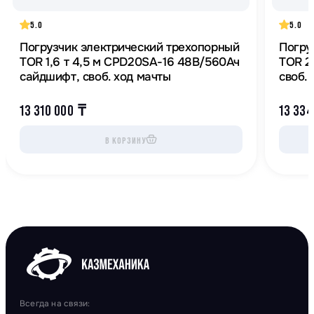
5.0
5.0
Погрузчик электрический трехопорный
Погру
TOR 1,6 т 4,5 м CPD20SA-16 48В/560Ач
TOR 2
сайдшифт, своб. ход мачты
своб.
13 310 000
₸
13 33
В КОРЗИНУ
Всегда на связи: