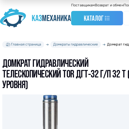
Поставщикам
Возврат и обмен
По
КАТАЛОГ
Главная страница
Домкраты гидравлические
Домкрат гид
Станочное оборудо
Грузоподъемное
оборудование
ДОМКРАТ ГИДРАВЛИЧЕСКИЙ
Складское оборудо
ТЕЛЕСКОПИЧЕСКИЙ TOR ДГТ-32 Г/П 32 Т 
Крановое оборудов
УРОВНЯ)
Весовое оборудова
Строительное обор
Подшипники
Такелажное оборуд