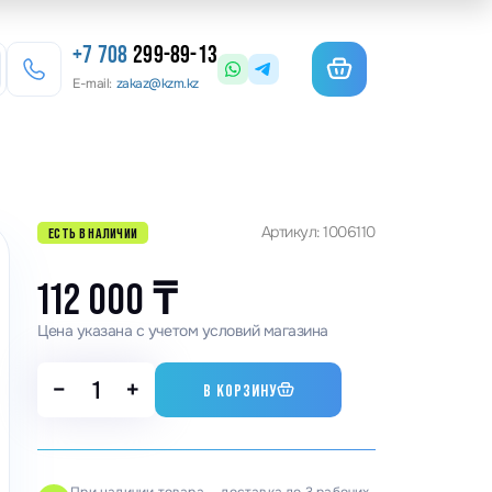
+7 708
299-89-13
E-mail:
zakaz@kzm.kz
езерные станки
Артикул: 1006110
ЕСТЬ В НАЛИЧИИ
льотины
матурогибы
112 000
₸
анки для гибки арматуры
Цена указана с учетом условий магазина
олы координатные поворотные
−
+
В КОРЗИНУ
льцеосадочные станки
точные станки
анки камнерезные