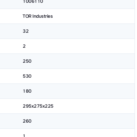
1006110
TOR Industries
32
2
250
530
180
295х275х225
260
1