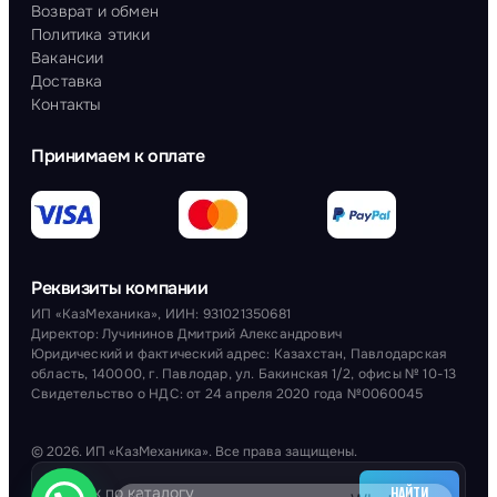
Возврат и обмен
Политика этики
Вакансии
Доставка
Контакты
Принимаем к оплате
Реквизиты компании
ИП «КазМеханика», ИИН: 931021350681
Директор: Лучининов Дмитрий Александрович
Юридический и фактический адрес: Казахстан, Павлодарская
область, 140000, г. Павлодар, ул. Бакинская 1/2, офисы № 10-13
Свидетельство о НДС: от 24 апреля 2020 года №0060045
© 2026. ИП «КазМеханика». Все права защищены.
НАЙТИ