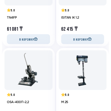
5.0
5.0
TN4FP
ISITAN IK 1.2
61 081
₸
62 415
₸
В КОРЗИНУ
В КОРЗИНУ
5.0
5.0
OSA-400П-2,2
M 25