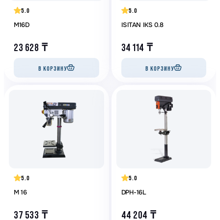
5.0
5.0
M16D
ISITAN IKS 0.8
23 628
₸
34 114
₸
В КОРЗИНУ
В КОРЗИНУ
5.0
5.0
M 16
DPH-16L
37 533
₸
44 204
₸