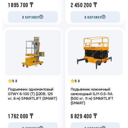
1 895 700
₸
2 450 200
₸
В КОРЗИНУ
В КОРЗИНУ
5.0
5.0
Подъемник одномачтовый
Подъемник ножничный
GTWY 6-100 (T) (220В, 125
самоходный SJY-0.5-11A
кг, 6 м) SMARTLIFT (SMART)
(500 кг, 11 м) SMARTLIFT
(SMART)
1 762 000
₸
6 829 400
₸