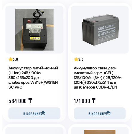
5.0
5.0
Аккумулятор литий-ионный
Аккумулятор свинцово-
(Li-ion) 24В/100Ач
кислотный герм. (GEL)
350х255х200 для
12В/100Ач (3Hr) (12В/120Ач
штабелеров WS15H/WS15H
(20Hr)) 330х172х214 для
SC PRO
штабелёров CDDR-E/EN
584 000
₸
171 000
₸
В КОРЗИНУ
В КОРЗИНУ