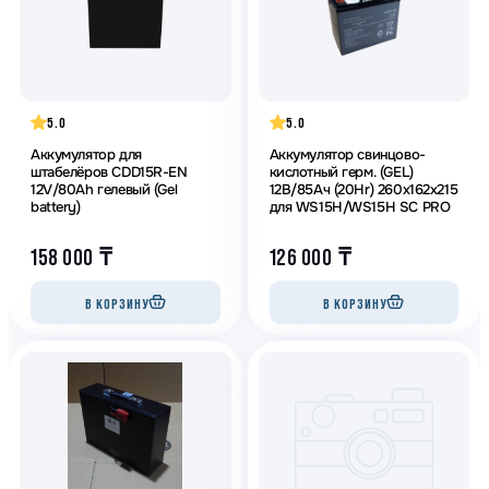
5.0
5.0
Аккумулятор для
Аккумулятор свинцово-
штабелёров CDD15R-EN
кислотный герм. (GEL)
12V/80Ah гелевый (Gel
12В/85Ач (20Hr) 260х162х215
battery)
для WS15H/WS15H SC PRO
158 000
₸
126 000
₸
В КОРЗИНУ
В КОРЗИНУ