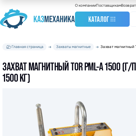
О компании
Поставщикам
Возврат
КАТАЛОГ
Главная страница
Захваты магнитные
Захват магнитный T
Станочное оборудо
Грузоподъемное
оборудование
ЗАХВАТ МАГНИТНЫЙ TOR PML-A 1500 (Г/П
Складское оборудо
1500 КГ)
Крановое оборудов
Весовое оборудова
Строительное обор
Подшипники
Такелажное оборуд