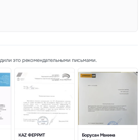
рдили это рекомендательными письмами.
KAZ ФЕРРИТ
Борусан Макина