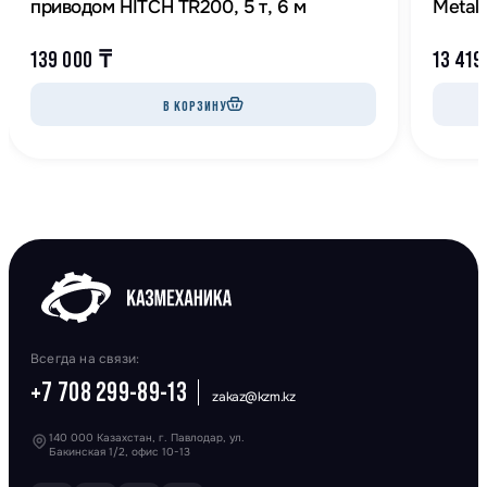
приводом HITCH TR200, 5 т, 6 м
Metal
139 000
₸
13 419
В КОРЗИНУ
Всегда на связи:
+7 708 299-89-13
zakaz@kzm.kz
140 000 Казахстан, г. Павлодар, ул.
Бакинская 1/2, офис 10-13