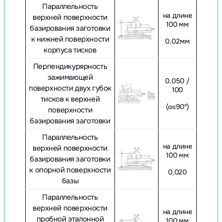
Параллельность
на длине
верхней поверхности
100 мм
базирования заготовки
к нижней поверхности
0,02мм
корпуса тисков
Перпендикурярность
зажимающей
0,050 /
поверхности двух губок
100
тисков к верхней
(α≤90º)
поверхности
базирования заготовки
Параллельность
на длине
верхней поверхности
100 мм
базирования заготовки
к опорной поверхности
0,020
базы
Параллельность
верхней поверхности
на длине
пробной эталонной
100 мм