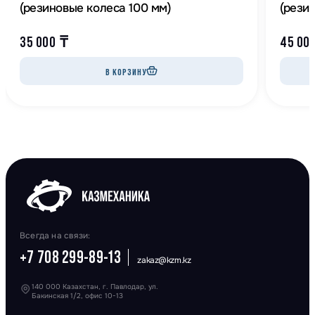
(резиновые колеса 100 мм)
(рези
35 000
₸
45 00
В КОРЗИНУ
Всегда на связи:
+7 708 299-89-13
zakaz@kzm.kz
140 000 Казахстан, г. Павлодар, ул.
Бакинская 1/2, офис 10-13