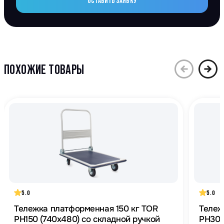
ОСТАВИТЬ ЗАЯВКУ
ПОХОЖИЕ ТОВАРЫ
5.0
5.0
Тележка платформенная 150 кг TOR
Тележ
PH150 (740х480) со складной ручкой
PH300