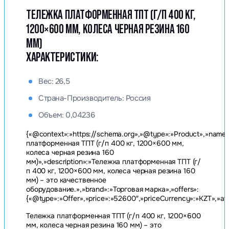
ТЕЛЕЖКА ПЛАТФОРМЕННАЯ ТПТ (Г/П 400 КГ,
1200×600 ММ, КОЛЕСА ЧЕРНАЯ РЕЗИНА 160
ММ)
ХАРАКТЕРИСТИКИ:
Вес: 26,5
Страна-Производитель: Россия
Объем: 0,04236
{«@context»:»https://schema.org»,»@type»:»Product»,»name
платформенная ТПТ (г/п 400 кг, 1200×600 мм,
колеса черная резина 160
мм)»,»description»:»Тележка платформенная ТПТ (г/
п 400 кг, 1200×600 мм, колеса черная резина 160
мм) – это качественное
оборудование.»,»brand»:»Торговая марка»,»offers»:
{«@type»:»Offer»,»price»:»52600″,»priceCurrency»:»KZT»,»avai
Тележка платформенная ТПТ (г/п 400 кг, 1200×600
мм, колеса черная резина 160 мм) – это