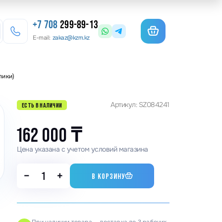
+7 708
299-89-13
E-mail:
zakaz@kzm.kz
лики)
езерные станки
Артикул: SZ084241
ЕСТЬ В НАЛИЧИИ
льотины
матурогибы
162 000
₸
анки для гибки арматуры
Цена указана с учетом условий магазина
олы координатные поворотные
−
+
В КОРЗИНУ
льцеосадочные станки
точные станки
анки камнерезные