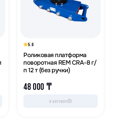
5.0
5.0
Роликовая платформа
Ролик
п
поворотная REM CRA-8 г/
повор
п 12 т (без ручки)
п 8 т 
48 000
₸
41 0
В КОРЗИНУ