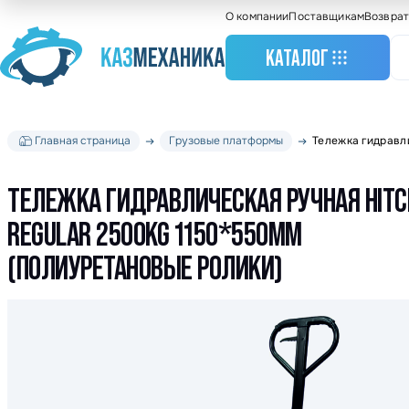
О компании
Поставщикам
Возврат
КАТАЛОГ
Главная страница
Грузовые платформы
Тележка гидравл
Станочное оборудо
Грузоподъемное
оборудование
ТЕЛЕЖКА ГИДРАВЛИЧЕСКАЯ РУЧНАЯ HITC
Складское оборудо
REGULAR 2500KG 1150*550ММ
Крановое оборудов
(ПОЛИУРЕТАНОВЫЕ РОЛИКИ)
Весовое оборудова
Строительное обор
Подшипники
Такелажное оборуд