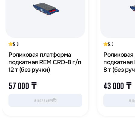
5.0
5.0
Роликовая платформа
Роликовая
подкатная REM CRO-8 г/п
подкатная
12 т (без ручки)
8 т (без ру
57 000
₸
43 000
₸
В КОРЗИНУ
В К