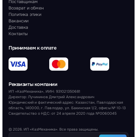
Поставщикам
Возврат и обмен
Политика этики
Вакансии
Доставка
Контакты
Принимаем к оплате
Реквизиты компании
ИП «КазМеханика», ИИН: 931021350681
Директор: Лучининов Дмитрий Александрович
Юридический и фактический адрес: Казахстан, Павлодарская
область, 140000, г. Павлодар, ул. Бакинская 1/2, офисы № 10-13
Свидетельство о НДС: от 24 апреля 2020 года №0060045
© 2026. ИП «КазМеханика». Все права защищены.