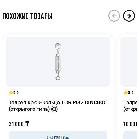
ПОХОЖИЕ ТОВАРЫ
5.0
5.0
Талреп крюк-кольцо TOR М32 DIN1480
Талре
(открытого типа) (Q)
(откры
31 000
₸
10 00
В КОРЗИНУ