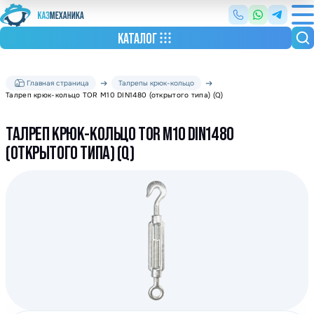
КАТАЛОГ
Главная страница
Талрепы крюк-кольцо
Талреп крюк-кольцо TOR М10 DIN1480 (открытого типа) (Q)
ТАЛРЕП КРЮК-КОЛЬЦО TOR М10 DIN1480
(ОТКРЫТОГО ТИПА) (Q)