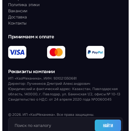
Политика этики
Вакансии
Доставка
Контакты
Принимаем к оплате
Реквизиты компании
ИП «КазМеханика», ИИН: 931021350681
Директор: Лучининов Дмитрий Александрович
Юридический и фактический адрес: Казахстан, Павлодарская
область, 140000, г. Павлодар, ул. Бакинская 1/2, офисы № 10-13
Свидетельство о НДС: от 24 апреля 2020 года №0060045
© 2026. ИП «КазМеханика». Все права защищены.
НАЙТИ