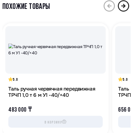
ПОХОЖИЕ ТОВАРЫ
5.0
5.0
Таль ручная червячная передвижная
Таль 
ТРЧП 1,0 т 6 м У1 -40/+40
ТРЧП 2
483 000
₸
656 0
В КОРЗИНУ