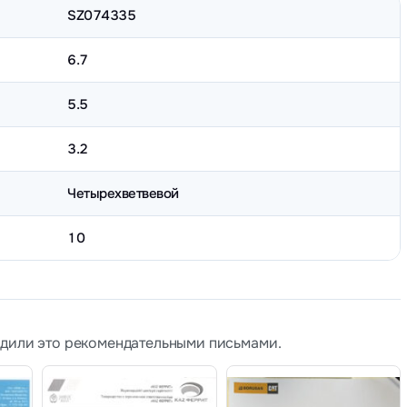
SZ074335
6.7
5.5
3.2
Четырехветвевой
10
рдили это рекомендательными письмами.