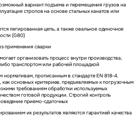
возможный вариант подъема и перемещения грузов на
плуатация стропов на основе стальных канатов или
тся легированная цепь, а также овальное одиночное
ости (G80)
без применения сварки
могает организовать процесс внутри производства,
-либо транспортом или рабочей площадкой
 нормативам, прописанным в стандарте EN 818-4.
, как основных критериев, предъявляемых к погрузочным
ысокими требованиям обработки используемых
ачеством готовой продукции. Строгий контроль
роведение приемо-сдаточных
ированием их результатов являются гарантией качества