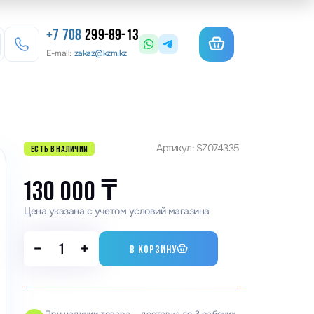
+7 708
299-89-13
E-mail:
zakaz@kzm.kz
езерные станки
Артикул: SZ074335
ЕСТЬ В НАЛИЧИИ
льотины
матурогибы
130 000
₸
анки для гибки арматуры
Цена указана с учетом условий магазина
олы координатные поворотные
−
+
В КОРЗИНУ
льцеосадочные станки
точные станки
анки камнерезные