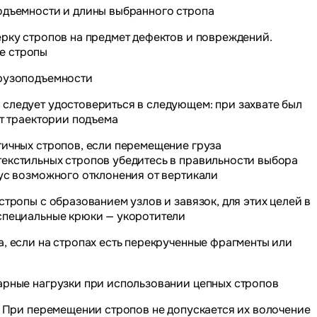
подъемности и длины выбранного стропа
ерку стропов на предмет дефектов и повреждений.
е стропы
грузоподъемности
 следует удостовериться в следующем: при захвате был
ет траектории подъема
тичных стропов, если перемещение груза
текстильных стропов убедитесь в правильности выбора
дус возможного отклонения от вертикали
стропы с образованием узлов и завязок, для этих целей в
 специальные крюки — укоротители
а, если на стропах есть перекрученные фрагменты или
дарные нагрузки при использовании цепных стропов
ы. При перемещении стропов не допускается их волочение