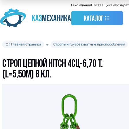
О компании
Поставщикам
Возврат
КАТАЛОГ
Главная страница
Стропы и грузозахватные приспособления
Станочное оборудо
Грузоподъемное
оборудование
СТРОП ЦЕПНОЙ HITCH 4СЦ-6,70 Т.
Складское оборудо
(L=5,50М) 8 КЛ.
Крановое оборудов
Весовое оборудова
Строительное обор
Подшипники
Такелажное оборуд