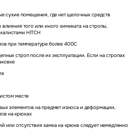
ые сухие помещения, где нет щелочных средств
 влияния того или иного химиката на стропы,
циалистами HITCH
пов при температуре более 400С
епных строп после их эксплуатации. Если на стропах
аковке
па
чистом месте
евых элементов на предмет износа и деформации,
ов на крюках
ий или отсутствия замка на крюке следует немедленно