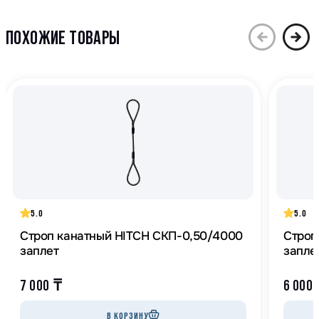
ПОХОЖИЕ ТОВАРЫ
5.0
5.0
Строп канатный HITCH СКП-0,50/4000
Строп
заплет
запле
7 000
₸
6 000
В КОРЗИНУ