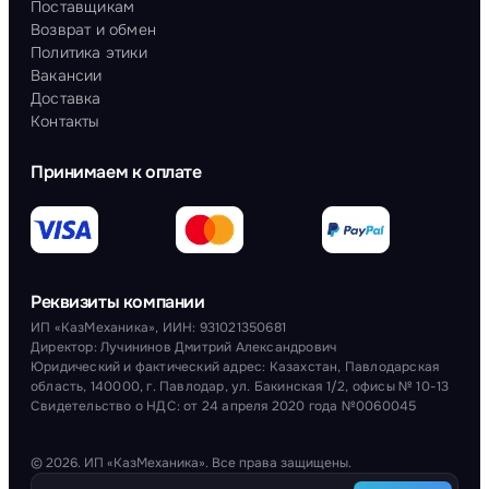
Поставщикам
Возврат и обмен
Политика этики
Вакансии
Доставка
Контакты
Принимаем к оплате
Реквизиты компании
ИП «КазМеханика», ИИН: 931021350681
Директор: Лучининов Дмитрий Александрович
Юридический и фактический адрес: Казахстан, Павлодарская
область, 140000, г. Павлодар, ул. Бакинская 1/2, офисы № 10-13
Свидетельство о НДС: от 24 апреля 2020 года №0060045
© 2026. ИП «КазМеханика». Все права защищены.