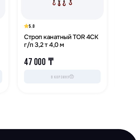
5.0
5.0
Строп канатный TOR 4СК
Строп
г/п 3,2 т 4,0 м
г/п 2,
47 000
₸
93 0
В КОРЗИНУ