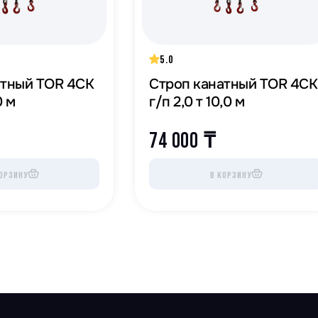
5.0
атный TOR 4СК
Строп канатный TOR 4СК
0 м
г/п 2,0 т 10,0 м
74 000
₸
ОРЗИНУ
В КОРЗИНУ