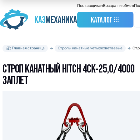
Поставщикам
Возврат и обмен
По
КАТАЛОГ
Главная страница
Стропы канатные четырехветвевые
Стр
Станочное оборудо
Грузоподъемное
оборудование
СТРОП КАНАТНЫЙ HITCH 4СК-25,0/4000
Складское оборудо
ЗАПЛЕТ
Крановое оборудов
Весовое оборудова
Строительное обор
Подшипники
Такелажное оборуд