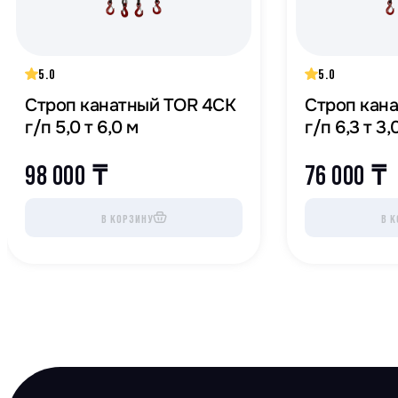
5.0
5.0
Строп канатный TOR 4СК
Строп кан
г/п 5,0 т 6,0 м
г/п 6,3 т 3,
98 000
₸
76 000
₸
В КОРЗИНУ
В К