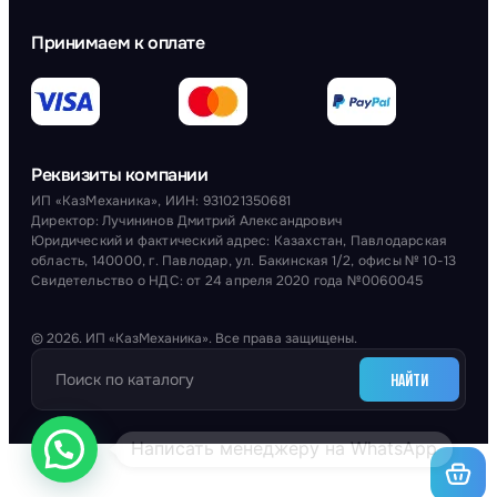
Принимаем к оплате
Реквизиты компании
ИП «КазМеханика», ИИН: 931021350681
Директор: Лучининов Дмитрий Александрович
Юридический и фактический адрес: Казахстан, Павлодарская
область, 140000, г. Павлодар, ул. Бакинская 1/2, офисы № 10-13
Свидетельство о НДС: от 24 апреля 2020 года №0060045
© 2026. ИП «КазМеханика». Все права защищены.
НАЙТИ