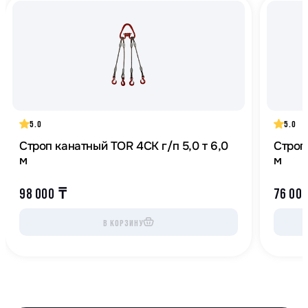
5.0
5.0
Строп канатный TOR 4СК г/п 5,0 т 6,0
Строп
м
м
98 000
₸
76 00
В КОРЗИНУ