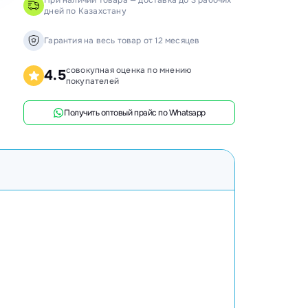
При наличии товара — доставка до 3 рабочих
дней по Казахстану
анки распиловочные
ружкоотсосы
Гарантия на весь товар от 12 месяцев
ловысечные станки
совокупная оценка по мнению
4.5
покупателей
ифовальные станки
говочные станки
Получить оптовый прайс по Whatsapp