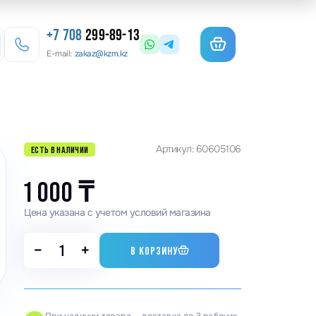
+7 708
299-89-13
E-mail:
zakaz@kzm.kz
езерные станки
Артикул: 60605106
ЕСТЬ В НАЛИЧИИ
льотины
матурогибы
1 000
₸
анки для гибки арматуры
Цена указана с учетом условий магазина
олы координатные поворотные
−
+
В КОРЗИНУ
льцеосадочные станки
точные станки
анки камнерезные