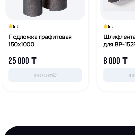
5.0
5.0
Подложка графитовая
Шлифлента
150х1000
для BP-152
25 000
₸
8 000
₸
В КОРЗИНУ
В К