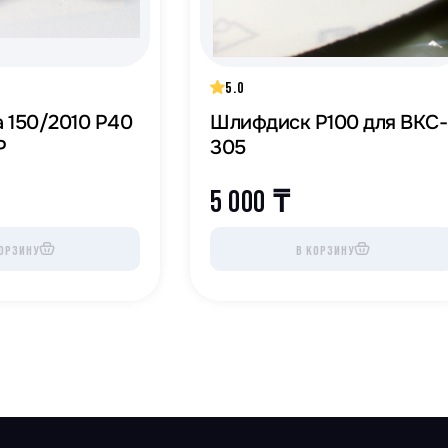
5.0
 150/2010 Р40
Шлифдиск Р100 для BKC-
P
305
5 000
₸
ОРЗИНУ
В КОРЗИНУ