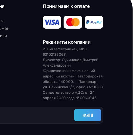
ия
Принимаем к оплате
ам
обмен
тики
Реквизиты компании
ИП «КазМеханика», ИИН:
931021350681
Директор: Лучининов Дмитрий
Александрович
Юридический и фактический
адрес: Казахстан, Павлодарская
область, 140000, г. Павлодар,
ул. Бакинская 1/2, офисы № 10-13
Свидетельство о НДС: от 24
апреля 2020 года №0060045
НАЙТИ