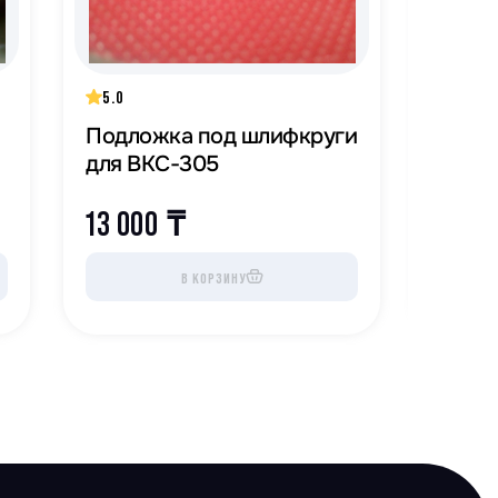
5.0
5.0
Подложка под шлифкруги
Шлифд
для BKC-305
305
13 000
₸
2 00
В КОРЗИНУ