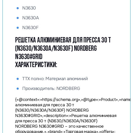
N3630
N3630A
N3630F
РЕШЕТКА АЛЮМИНИЕВАЯ ДЛЯ ПРЕССА 30 Т
(N3630/N3630A/N3630F) NORDBERG
N3630#GRID
ХАРАКТЕРИСТИКИ:
ТТХ полно: Материал алюминий
Производитель: NORDBERG
{«@context»:»https://schema.org»,»@type»:»Product»,»name
алюминиевая для пресса 30 т
(N3630/N3630A/N3630F) NORDBERG
N3630#GRID»,»description»:»Решетка алюминиевая
для пресса 30 т (N3630/N3630A/N3630F)
NORDBERG N3630#GRID – это качественное
оборудование.»,»brand»:»Торговая марка»,»offers»: