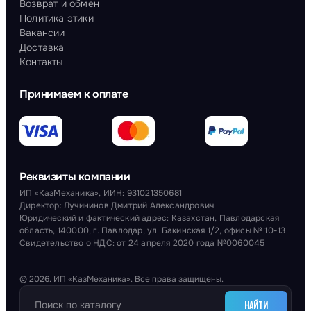
Возврат и обмен
Политика этики
Вакансии
Доставка
Контакты
Принимаем к оплате
Реквизиты компании
ИП «КазМеханика», ИИН: 931021350681
Директор: Лучининов Дмитрий Александрович
Юридический и фактический адрес: Казахстан, Павлодарская
область, 140000, г. Павлодар, ул. Бакинская 1/2, офисы № 10-13
Свидетельство о НДС: от 24 апреля 2020 года №0060045
© 2026. ИП «КазМеханика». Все права защищены.
НАЙТИ