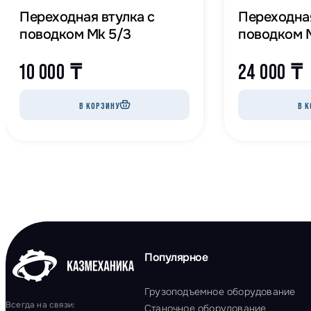
Переходная втулка с
Переходная
поводком Mk 5/3
поводком M
10 000
₸
24 000
₸
В КОРЗИНУ
В К
Популярное
Грузоподъемное оборудование
Всегда на связи:
Станочное оборудование