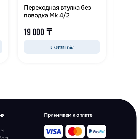
Переходная втулка без
Перех
поводка Mk 4/2
повод
19 000
₸
22 0
В КОРЗИНУ
ия
Принимаем к оплате
ам
обмен