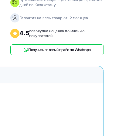
При наличии товара — доставка до 3 рабочих
дней по Казахстану
анки распиловочные
ружкоотсосы
Гарантия на весь товар от 12 месяцев
ловысечные станки
совокупная оценка по мнению
4.5
покупателей
ифовальные станки
говочные станки
Получить оптовый прайс по Whatsapp