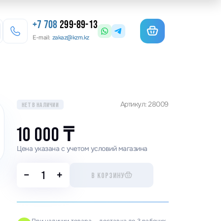
+7 708
299-89-13
E-mail:
zakaz@kzm.kz
езерные станки
Артикул: 28009
НЕТ В НАЛИЧИИ
льотины
матурогибы
10 000
₸
анки для гибки арматуры
Цена указана с учетом условий магазина
олы координатные поворотные
−
+
В КОРЗИНУ
льцеосадочные станки
точные станки
анки камнерезные