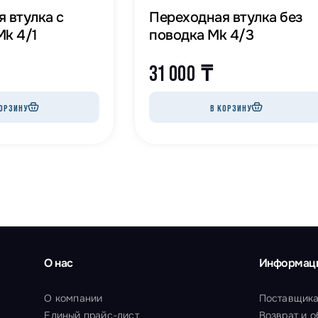
 втулка с
Переходная втулка без
k 4/1
поводка Mk 4/3
31 000
₸
ОРЗИНУ
В КОРЗИНУ
О нас
Информац
О компании
Поставщик
Единый прайс-лист
Возврат и 