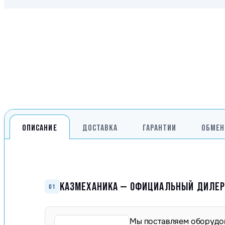
Генераторы
Компрессоры
Климатическое обо
Производственная 
Гидравлическое об
Сварочное оборудо
Дробильное оборуд
ОПИСАНИЕ
ДОСТАВКА
ГАРАНТИИ
ОБМЕН
КАЗМЕХАНИКА — ОФИЦИАЛЬНЫЙ ДИЛЕР 
01
Мы поставляем оборудов