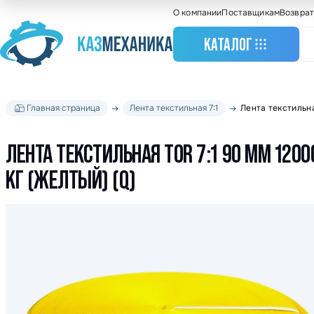
О компании
Поставщикам
Возврат
КАТАЛОГ
Главная страница
Лента текстильная 7:1
Лента текстильна
Станочное оборудо
Грузоподъемное
оборудование
ЛЕНТА ТЕКСТИЛЬНАЯ TOR 7:1 90 ММ 1200
Складское оборудо
КГ (ЖЕЛТЫЙ) (Q)
Крановое оборудов
Весовое оборудова
Строительное обор
Подшипники
Такелажное оборуд