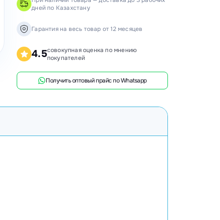
При наличии товара — доставка до 3 рабочих
дней по Казахстану
анки распиловочные
ружкоотсосы
Гарантия на весь товар от 12 месяцев
ловысечные станки
совокупная оценка по мнению
4.5
покупателей
ифовальные станки
говочные станки
Получить оптовый прайс по Whatsapp