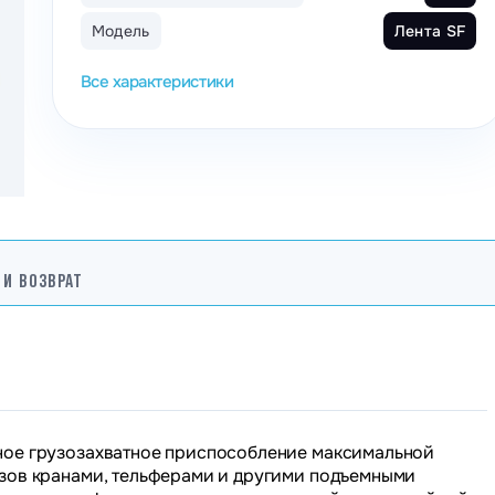
Станки лобзиковые
Затирочные машины
Ст
Модель
Лента SF
Строгальные станки
Резчики швов
Ст
Все характеристики
рудование
Труборезы
Тачки строительные
Уг
мебель
Фуговальные станки
Фрезеровальные машины
Шл
орудование
Вальцовочные станки
Зи
вание
ование
 И ВОЗВРАТ
ое грузозахватное приспособление максимальной
узов кранами, тельферами и другими подъемными