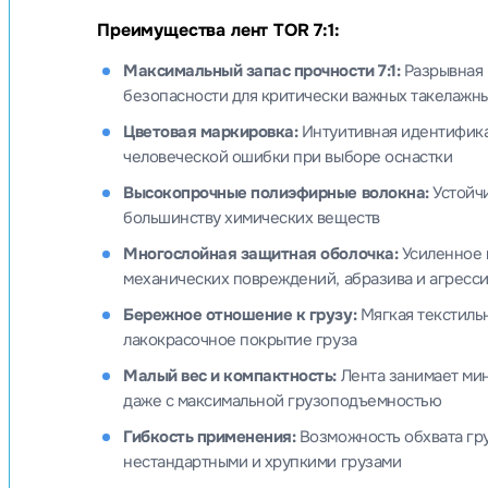
Преимущества лент TOR 7:1:
Максимальный запас прочности 7:1:
Разрывная 
безопасности для критически важных такелажн
Цветовая маркировка:
Интуитивная идентифика
человеческой ошибки при выборе оснастки
Высокопрочные полиэфирные волокна:
Устойчи
большинству химических веществ
Многослойная защитная оболочка:
Усиленное 
механических повреждений, абразива и агресс
Бережное отношение к грузу:
Мягкая текстильн
лакокрасочное покрытие груза
Малый вес и компактность:
Лента занимает мин
даже с максимальной грузоподъемностью
Гибкость применения:
Возможность обхвата гру
нестандартными и хрупкими грузами