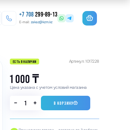
+7 708
299-89-13
E-mail:
zakaz@kzm.kz
езерные станки
Артикул: 1017228
ЕСТЬ В НАЛИЧИИ
льотины
матурогибы
1 000
₸
анки для гибки арматуры
Цена указана с учетом условий магазина
олы координатные поворотные
−
+
В КОРЗИНУ
льцеосадочные станки
точные станки
анки камнерезные