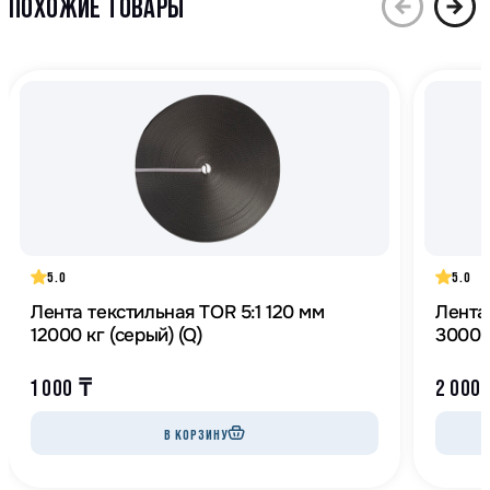
ПОХОЖИЕ ТОВАРЫ
5.0
5.0
Лента текстильная TOR 5:1 120 мм
Лента
12000 кг (серый) (Q)
30000
1 000
₸
2 000
В КОРЗИНУ