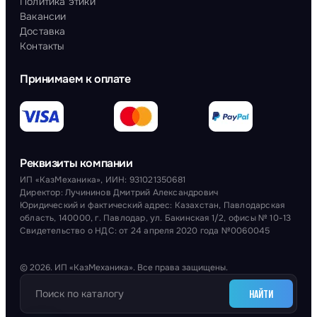
Политика этики
Вакансии
Доставка
Контакты
Принимаем к оплате
Реквизиты компании
ИП «КазМеханика», ИИН: 931021350681
Директор: Лучининов Дмитрий Александрович
Юридический и фактический адрес: Казахстан, Павлодарская
область, 140000, г. Павлодар, ул. Бакинская 1/2, офисы № 10-13
Свидетельство о НДС: от 24 апреля 2020 года №0060045
© 2026. ИП «КазМеханика». Все права защищены.
НАЙТИ