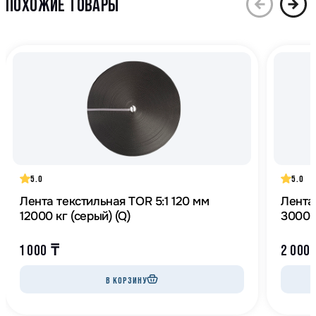
ПОХОЖИЕ ТОВАРЫ
5.0
5.0
Лента текстильная TOR 5:1 120 мм
Лента
12000 кг (серый) (Q)
30000
1 000
₸
2 000
В КОРЗИНУ