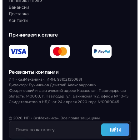
Политика этики
Вакансии
Доставка
Контакты
Принимаем к оплате
Реквизиты компании
ИП «КазМеханика», ИИН: 931021350681
Директор: Лучининов Дмитрий Александрович
Юридический и фактический адрес: Казахстан, Павлодарская
область, 140000, г. Павлодар, ул. Бакинская 1/2, офисы № 10-13
Свидетельство о НДС: от 24 апреля 2020 года №0060045
© 2026. ИП «КазМеханика». Все права защищены.
НАЙТИ