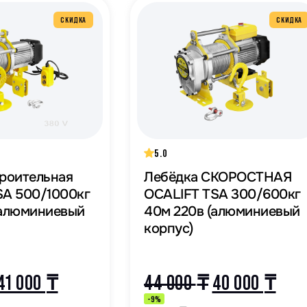
СКИДКА
СКИДКА
5.0
троительная
Лебёдка СКОРОСТНАЯ
SA 500/1000кг
OCALIFT TSA 300/600кг
(алюминиевый
40м 220в (алюминиевый
корпус)
41 000
₸
44 000
₸
40 000
₸
-9%