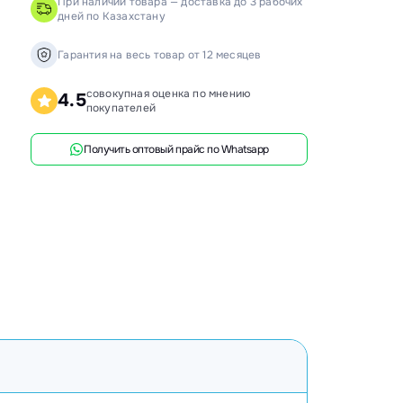
При наличии товара — доставка до 3 рабочих
дней по Казахстану
анки распиловочные
ружкоотсосы
Гарантия на весь товар от 12 месяцев
ловысечные станки
совокупная оценка по мнению
4.5
покупателей
ифовальные станки
говочные станки
Получить оптовый прайс по Whatsapp