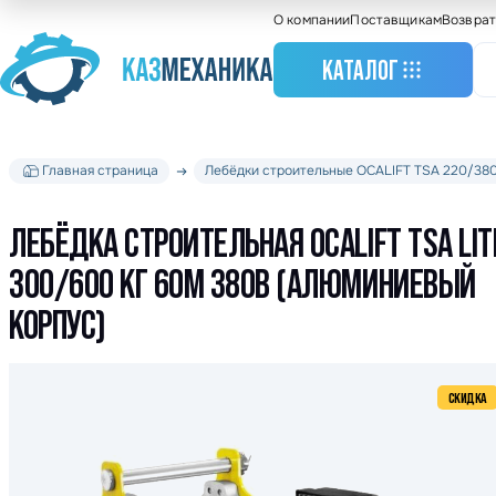
О компании
Поставщикам
Возврат
КАТАЛОГ
Главная страница
Лебёдки строительные OCALIFT TSA 220/38
Станочное оборудо
Грузоподъемное
оборудование
ЛЕБЁДКА СТРОИТЕЛЬНАЯ OCALIFT TSA LIT
Складское оборудо
300/600 КГ 60М 380В (АЛЮМИНИЕВЫЙ
Крановое оборудов
КОРПУС)
Весовое оборудова
Строительное обор
СКИДКА
Подшипники
Такелажное оборуд