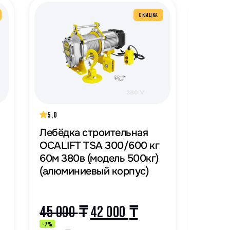
СКИДКА
5.0
5.0
Лебёдка строительная
Лебёд
OCALIFT TSA 300/600 кг
OCALI
60м 380в (модель 500кг)
60м 2
(алюминиевый корпус)
(алюм
45 000
₸
42 000
₸
45 0
-7%
-7%