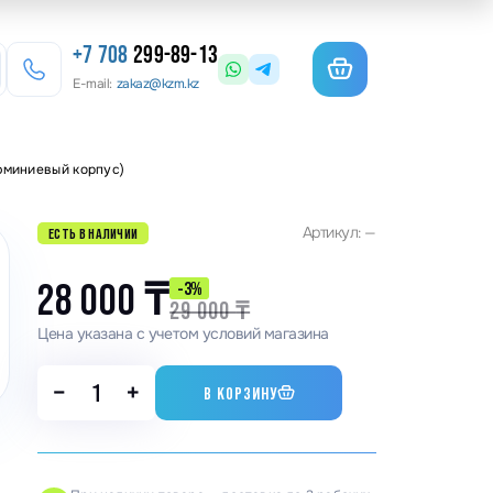
+7 708
299-89-13
E-mail:
zakaz@kzm.kz
юминиевый корпус)
езерные станки
Артикул: —
ЕСТЬ В НАЛИЧИИ
льотины
матурогибы
28 000
₸
-3%
29 000
₸
анки для гибки арматуры
Цена указана с учетом условий магазина
олы координатные поворотные
−
+
В КОРЗИНУ
льцеосадочные станки
точные станки
анки камнерезные