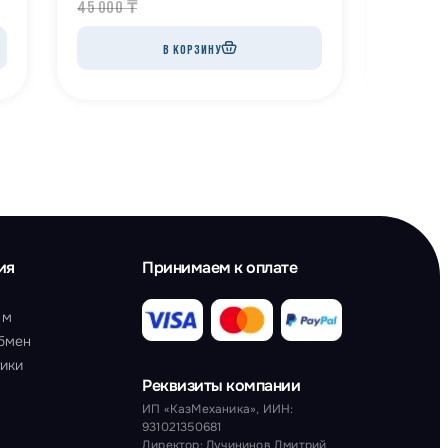
45 000
₸
45 000
В КОРЗИНУ
ия
Принимаем к оплате
ам
обмен
тики
Реквизиты компании
ИП «КазМеханика», ИИН:
931021350681
Директор: Лучининов Дмитрий