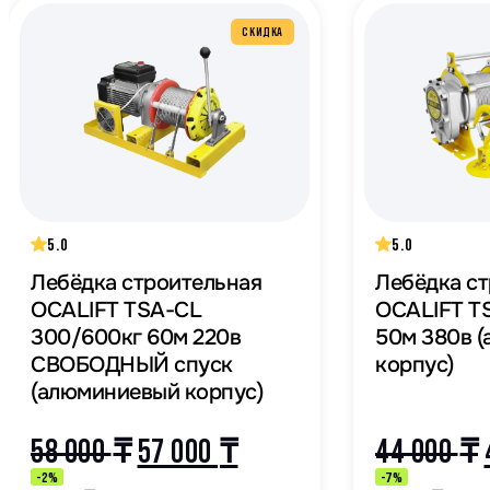
СКИДКА
5.0
5.0
Лебёдка строительная
Лебёдка с
OCALIFT TSA-CL
OCALIFT T
300/600кг 60м 220в
50м 380в 
СВОБОДНЫЙ спуск
корпус)
(алюминиевый корпус)
58 000
₸
57 000
₸
44 000
₸
-2%
-7%