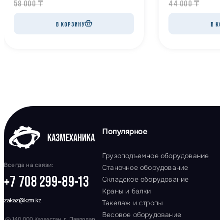
58 000
₸
44 000
₸
В КОРЗИНУ
В К
Популярное
Грузоподъемное оборудование
Всегда на связи:
Станочное оборудование
+7 708 299-89-13
Складское оборудование
Краны и балки
zakaz@kzm.kz
Такелаж и стропы
Весовое оборудование
140 000 Казахстан, г. Павлодар,