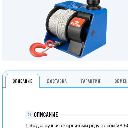
Генераторы
Компрессоры
Климатическое обо
Производственная 
Гидравлическое об
Сварочное оборудо
Дробильное оборуд
ОПИСАНИЕ
ДОСТАВКА
ГАРАНТИИ
ОБМЕН
ОПИСАНИЕ
01
Лебедка ручная с червячным редуктором VS-500