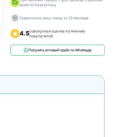
При наличии товара — доставка до 3 рабочих
дней по Казахстану
анки распиловочные
ружкоотсосы
Гарантия на весь товар от 12 месяцев
ловысечные станки
совокупная оценка по мнению
4.5
покупателей
ифовальные станки
говочные станки
Получить оптовый прайс по Whatsapp