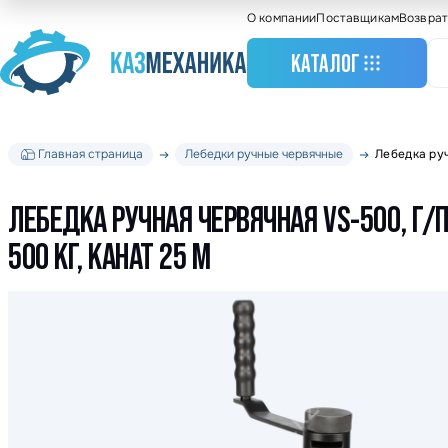
О компании
Поставщикам
Возврат
КАТАЛОГ
Главная страница
Лебедки ручные червячные
Лебедка руч
Станочное оборудо
Грузоподъемное
оборудование
ЛЕБЕДКА РУЧНАЯ ЧЕРВЯЧНАЯ VS-500, Г/
Складское оборудо
500 КГ, КАНАТ 25 М
Крановое оборудов
Весовое оборудова
Строительное обор
Подшипники
Такелажное оборуд