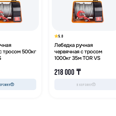
5.0
учная
Лебедка ручная
росом 500кг
червячная с тросом
S
1000кг 35м TOR VS
218 000
₸
ОРЗИНУ
В КОРЗИНУ