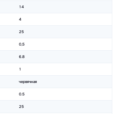
14
4
25
0,5
6.8
1
червячная
0.5
25