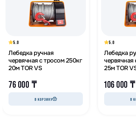
5.0
5.0
Лебедка ручная
Лебедка р
червячная с тросом 250кг
червячная с т
20м TOR VS
25м TOR V
76 000
₸
106 000
₸
В КОРЗИНУ
В К