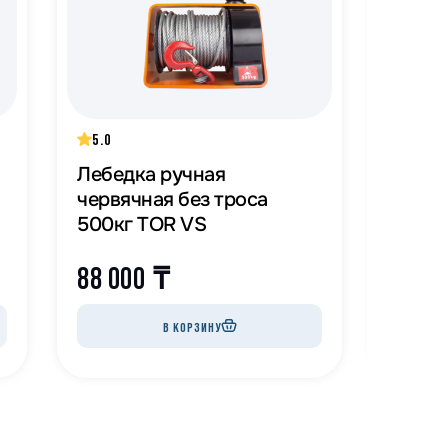
5.0
5.0
Лебедка ручная
Лебед
червячная без троса
червя
500кг TOR VS
250 кг
88 000
₸
71 0
В КОРЗИНУ