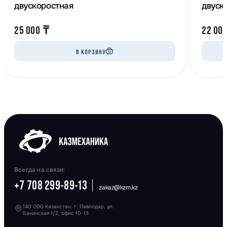
двускоростная
двуск
25 000
₸
22 00
В КОРЗИНУ
Всегда на связи:
+7 708 299-89-13
zakaz@kzm.kz
140 000 Казахстан, г. Павлодар, ул.
Бакинская 1/2, офис 10-13