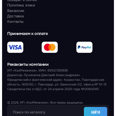
Политика этики
Вакансии
Доставка
Контакты
Принимаем к оплате
Реквизиты компании
ИП «КазМеханика», ИИН: 931021350681
Директор: Лучининов Дмитрий Александрович
Юридический и фактический адрес: Казахстан, Павлодарская
область, 140000, г. Павлодар, ул. Бакинская 1/2, офисы № 10-13
Свидетельство о НДС: от 24 апреля 2020 года №0060045
© 2026. ИП «КазМеханика». Все права защищены.
НАЙТИ