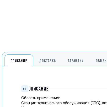
Генераторы
Компрессоры
Климатическое обо
Производственная 
Гидравлическое об
Сварочное оборудо
Дробильное оборуд
ОПИСАНИЕ
ДОСТАВКА
ГАРАНТИИ
ОБМЕН
ОПИСАНИЕ
01
Область применения:
Станции технического обслуживания (СТО), ав