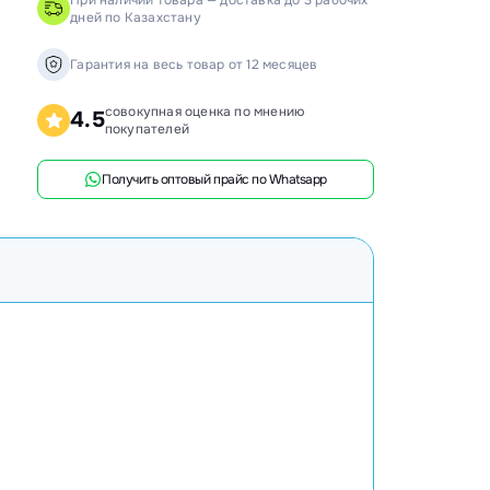
При наличии товара — доставка до 3 рабочих
дней по Казахстану
анки распиловочные
ружкоотсосы
Гарантия на весь товар от 12 месяцев
ловысечные станки
совокупная оценка по мнению
4.5
покупателей
ифовальные станки
говочные станки
Получить оптовый прайс по Whatsapp