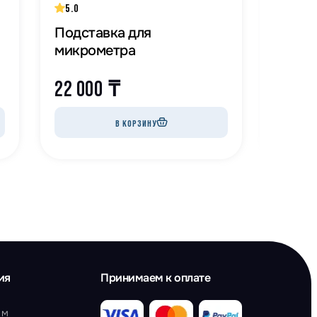
5.0
5.0
Подставка для
Глуби
микрометра
22 000
₸
13 0
В КОРЗИНУ
ия
Принимаем к оплате
ам