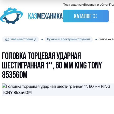
Поставщикам
Возврат и обмен
По
КАТАЛОГ
Главная страница
Ручной и электроинструмент
Головка т
Станочное оборудо
Грузоподъемное
оборудование
ГОЛОВКА ТОРЦЕВАЯ УДАРНАЯ
Складское оборудо
ШЕСТИГРАННАЯ 1″, 60 ММ KING TONY
Крановое оборудов
853560M
Весовое оборудова
Строительное обор
Подшипники
Такелажное оборуд