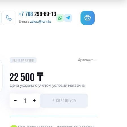
+7 708
299-89-13
E-mail:
zakaz@kzm.kz
езерные станки
Артикул: —
НЕТ В НАЛИЧИИ
льотины
матурогибы
22 500
₸
анки для гибки арматуры
Цена указана с учетом условий магазина
олы координатные поворотные
−
+
В КОРЗИНУ
льцеосадочные станки
точные станки
анки камнерезные