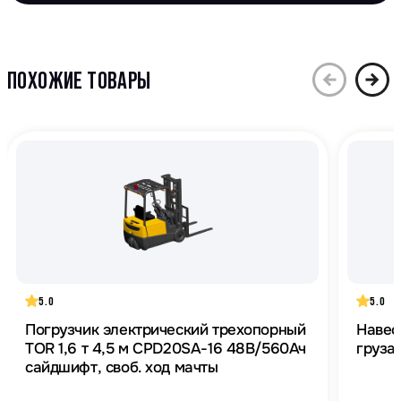
ПОХОЖИЕ ТОВАРЫ
5.0
5.0
Погрузчик электрический трехопорный
Навес
TOR 1,6 т 4,5 м CPD20SA-16 48В/560Ач
груза
сайдшифт, своб. ход мачты