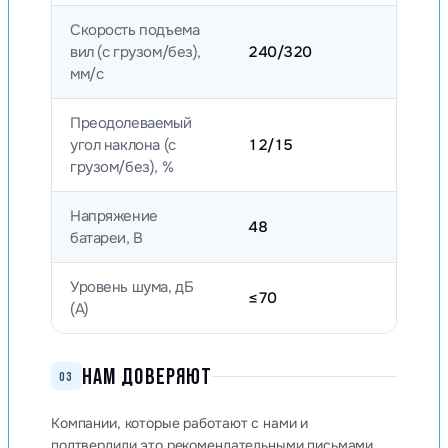
Скорость подъема
вил (с грузом/без),
240/320
мм/с
Преодолеваемый
угол наклона (с
12/15
грузом/без), %
Напряжение
48
батареи, B
Уровень шума, дБ
≤70
(А)
НАМ ДОВЕРЯЮТ
03
Компании, которые работают с нами и
подтвердили это рекомендательными письмами.