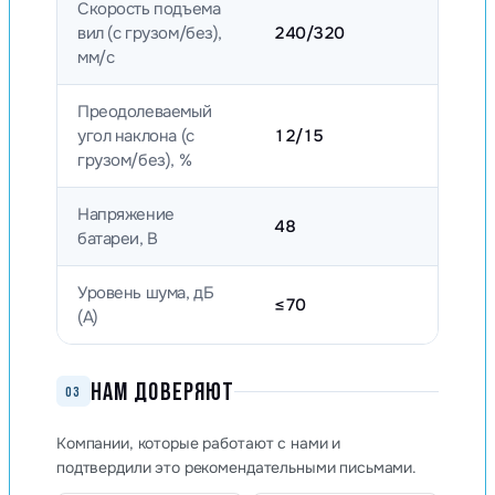
Скорость подъема
вил (с грузом/без),
240/320
мм/с
Преодолеваемый
угол наклона (с
12/15
грузом/без), %
Напряжение
48
батареи, B
Уровень шума, дБ
≤70
(А)
НАМ ДОВЕРЯЮТ
03
Компании, которые работают с нами и
подтвердили это рекомендательными письмами.