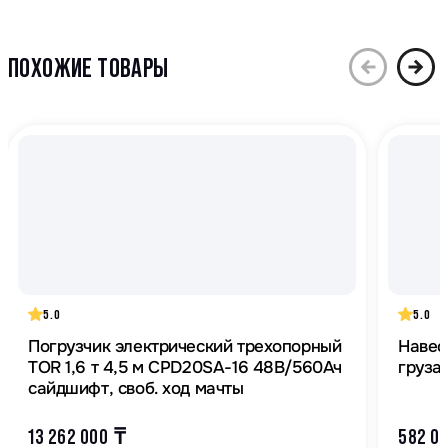
ПОХОЖИЕ ТОВАРЫ
5.0
5.0
Погрузчик электрический трехопорный
Навес
TOR 1,6 т 4,5 м CPD20SA-16 48В/560Ач
груза
сайдшифт, своб. ход мачты
13 262 000
₸
582 0