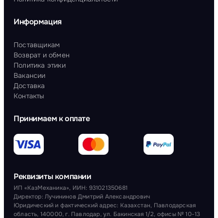
Информация
Поставщикам
Возврат и обмен
Политика этики
Вакансии
Доставка
Контакты
Принимаем к оплате
Реквизиты компании
ИП «КазМеханика», ИИН: 931021350681
Директор: Лучининов Дмитрий Александрович
Юридический и фактический адрес: Казахстан, Павлодарская
область, 140000, г. Павлодар, ул. Бакинская 1/2, офисы № 10-13