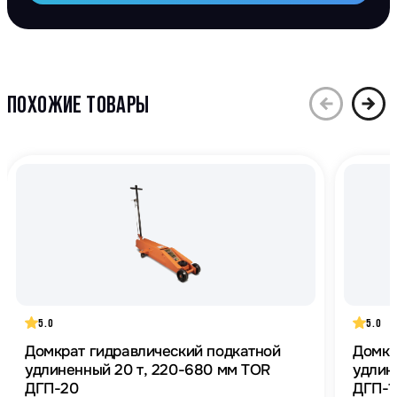
ПОХОЖИЕ ТОВАРЫ
5.0
5.0
Домкрат гидравлический подкатной
Домкр
удлиненный 20 т, 220-680 мм TOR
удлин
ДГП-20
ДГП-1