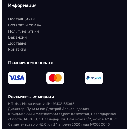
Информация
Поставщикам
Возврат и обмен
Политика этики
Вакансии
Доставка
Контакты
Принимаем к оплате
Реквизиты компании
ИП «КазМеханика», ИИН: 931021350681
Директор: Лучининов Дмитрий Александрович
Юридический и фактический адрес: Казахстан, Павлодарская
область, 140000, г. Павлодар, ул. Бакинская 1/2, офисы № 10-13
Свидетельство о НДС: от 24 апреля 2020 года №0060045