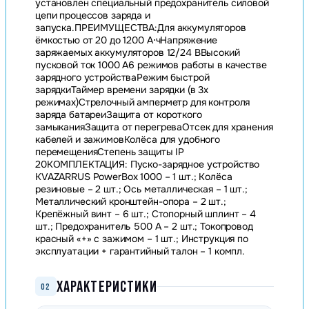
установлен специальный предохранитель силовой
цепи процессов заряда и
запуска.ПРЕИМУЩЕСТВА:Для аккумуляторов
ёмкостью от 20 до 1200 А⋅чНапряжение
заряжаемых аккумуляторов 12/24 ВВысокий
пусковой ток 1000 А6 режимов работы в качестве
зарядного устройстваРежим быстрой
зарядкиТаймер времени зарядки (в 3х
режимах)Стрелочный амперметр для контроля
заряда батареиЗащита от короткого
замыканияЗащита от перегреваОтсек для хранения
кабелей и зажимовКолёса для удобного
перемещенияСтепень защиты IP
20КОМПЛЕКТАЦИЯ: Пуско-зарядное устройство
KVAZARRUS PowerBox 1000 – 1 шт.; Колёса
резиновые – 2 шт.; Ось металлическая – 1 шт.;
Металлический кронштейн-опора – 2 шт.;
Крепёжный винт – 6 шт.; Стопорный шплинт – 4
шт.; Предохранитель 500 А – 2 шт.; Токопровод
красный «+» с зажимом – 1 шт.; Инструкция по
эксплуатации + гарантийный талон – 1 компл.
ХАРАКТЕРИСТИКИ
02