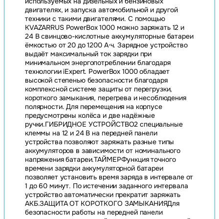
используемых на дизельных и бензиновых
двигателях, и запуска автомобильной и другой
техники с такими двигателями. С помощью
KVAZARRUS PowerBox 1000 можно заряжать 12 и
24 В свинцово-кислотные аккумуляторные батареи
ёмкостью от 20 до 1200 А⋅ч. Зарядное устройство
выдаёт максимальный ток зарядки при
минимальном энергопотреблении благодаря
технологии iExpert. PowerBox 1000 обладает
высокой степенью безопасности благодаря
комплексной системе защиты от перегрузки,
короткого замыкания, перегрева и несоблюдения
полярности. Для перемещения на корпусе
предусмотрены колёса и две надёжные
ручки.ГИБРИДНОЕ УСТРОЙСТВО2 специальные
клеммы на 12 и 24 В на передней панели
устройства позволяют заряжать разные типы
аккумуляторов в зависимости от номинального
напряжения батареи.ТАЙМЕРФункция точного
времени зарядки аккумуляторной батареи
позволяет установить время заряда в интервале от
1 до 60 минут. По истечении заданного интервала
устройство автоматически прекратит заряжать
АКБ.ЗАЩИТА ОТ КОРОТКОГО ЗАМЫКАНИЯДля
безопасности работы на передней панели