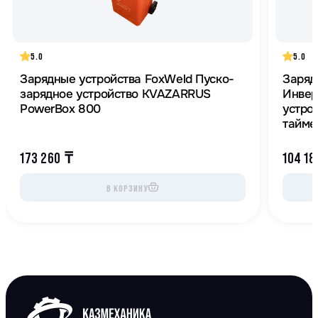
5.0
5.0
Зарядные устройства FoxWeld Пуско-
Заряд
зарядное устройство KVAZARRUS
Инвер
PowerBox 800
устро
тайме
173 260
₸
104 1
В КОРЗИНУ