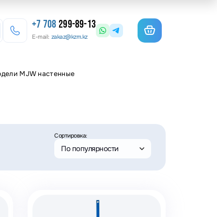
+7 708
299-89-13
E-mail:
zakaz@kzm.kz
одели MJW настенные
езерные станки
льотины
матурогибы
Сортировка:
анки для гибки арматуры
По популярности
олы координатные поворотные
льцеосадочные станки
точные станки
анки камнерезные