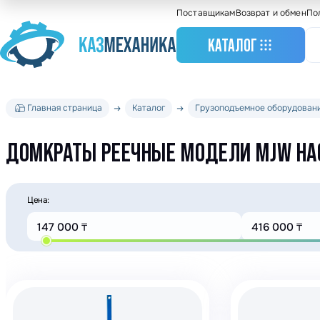
Поставщикам
Возврат и обмен
По
КАТАЛОГ
Главная страница
Каталог
Грузоподъемное оборудован
Станочное оборудо
Грузоподъемное
ДОМКРАТЫ РЕЕЧНЫЕ МОДЕЛИ MJW НА
оборудование
Складское оборудо
Крановое оборудов
Цена:
Весовое оборудова
Строительное обор
Подшипники
Такелажное оборуд