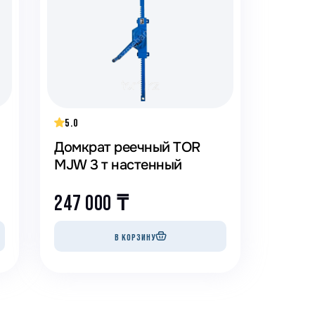
анки распиловочные
ружкоотсосы
ловысечные станки
ифовальные станки
говочные станки
5.0
Домкрат реечный TOR
MJW 3 т настенный
247 000
₸
В КОРЗИНУ