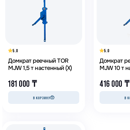
Генераторы
Компрессоры
Климатическое обо
Производственная 
Гидравлическое об
5.0
5.0
Сварочное оборудо
Домкрат реечный TOR
Домкрат р
Дробильное оборуд
MJW 1,5 т настенный (X)
MJW 10 т 
181 000
₸
416 000
₸
В КОРЗИНУ
В К