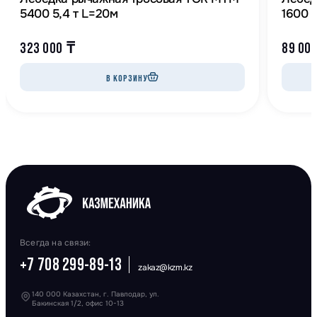
5400 5,4 т L=20м
1600 1
323 000
₸
89 00
В КОРЗИНУ
Всегда на связи:
+7 708 299-89-13
zakaz@kzm.kz
140 000 Казахстан, г. Павлодар, ул.
Бакинская 1/2, офис 10-13