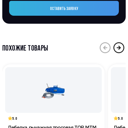
ОСТАВИТЬ ЗАЯВКУ
ПОХОЖИЕ ТОВАРЫ
5.0
5.0
Лебедка рычажная тросовая TOR МТМ
Лебед